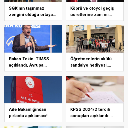
SGK’nın taşınmaz
Köprü ve otoyol geçiş
zengini olduğu ortaya
ücretlerine zam mı
çıktı!
geliyor?
Bakan Tekin: TIMSS
Öğretmenlerin akülü
açıklandı, Avrupa
sandalye hediyesi,
ülkeleri arasında
engelli öğrenciyi
birinciyiz
sınıfına kavuşturdu
Aile Bakanlığından
KPSS 2024/2 tercih
pırlanta açıklaması!
sonuçları açıklandı:
ÖSYM Sonuç