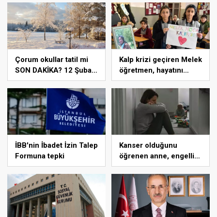
izledi
Çorum okullar tatil mi
Kalp krizi geçiren Melek
SON DAKİKA? 12 Şubat
öğretmen, hayatını
Çarşamba Çorum’da
kaybetti
okul yok mu (Çorum
Valiliği Açıklaması –
KAR TATİLİ)?
İBB'nin İbadet İzin Talep
Kanser olduğunu
Formuna tepki
öğrenen anne, engelli
oğlunu öldürdükten
sonra intihar etti