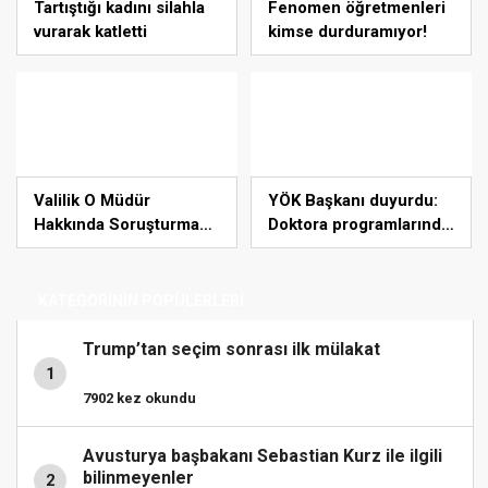
Tartıştığı kadını silahla
Fenomen öğretmenleri
vurarak katletti
kimse durduramıyor!
Valilik O Müdür
YÖK Başkanı duyurdu:
Hakkında Soruşturma
Doktora programlarında
Başlattı
yeni müfredat geliyor
KATEGORİNİN POPÜLERLERİ
Trump’tan seçim sonrası ilk mülakat
1
7902 kez okundu
Avusturya başbakanı Sebastian Kurz ile ilgili
bilinmeyenler
2