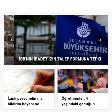
İBB'NIN İBADET İZIN TALEP FORMUNA TEPKI
İzinli personelin mal
Öğretmenler, 4
bildirim beyanı ne
yaşındaki çocuğun
zaman yapılır?
dövülmesini gülerek