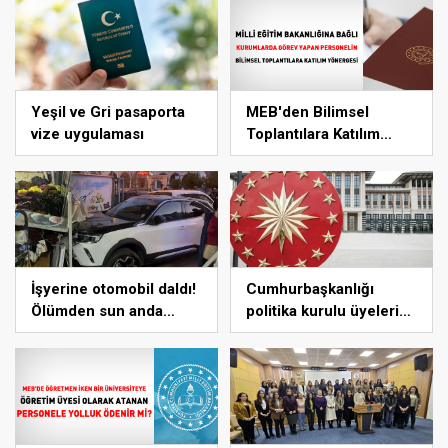
Sorgulama Ekranı aktif…
Yeşil ve Gri pasaporta
MEB'den Bilimsel
vize uygulaması
Toplantılara Katılım
Yönergesi
İşyerine otomobil daldı!
Cumhurbaşkanlığı
Ölümden sun anda
politika kurulu üyelerine
kurtuldular
yapılan ödemeler sona
erdi