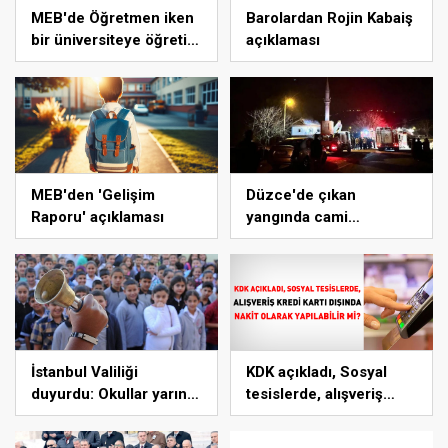
MEB'de Öğretmen iken
Barolardan Rojin Kabaiş
bir üniversiteye öğretim
açıklaması
üyesi olarak atanan
personele yolluk ödenir
mi?
MEB'den 'Gelişim
Düzce'de çıkan
Raporu' açıklaması
yangında cami
kullanılmaz hale geldi
İstanbul Valiliği
KDK açıkladı, Sosyal
duyurdu: Okullar yarın
tesislerde, alışveriş
bu saatte kapanacak
kredi kartı dışında nakit
olarak yapılabilir mi?