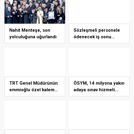
Nahit Menteşe, son
Sözleşmeli personele
yolculuğuna uğurlandı
ödenecek iş sonu
tazminatının hesabında
uygulanacak hususlar
nelerdir?
TRT Genel Müdürünün
ÖSYM, 14 milyona yakın
emmioğlu özel kalem
adaya sınav hizmeti
müdürü yapılmış
verdi