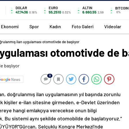
DOLAR
EURO
ALTIN
BITCOIN
47,7436
55,2510
6.660,55
0%
0.18%
0.32%
2,59
Ekonomi
Spor
Kadın
Foto Galeri
Videolar
ğrulanmış ilan uygulaması otomotivde de başlıyor
uygulaması otomotivde de b
0
News
n, doğrulanmış ilan uygulamasının yıl başında zorunlu
ek kişiler e-ilan sitesine girmeden, e-Devlet üzerinden
reye hangi emlakçıya verecekse onun bilgi
. Bu sistemi aynı şekilde otomobilde de başlatıyoruz.”
BÜYÜYOR”Gürcan, Selçuklu Kongre Merkezi’nde