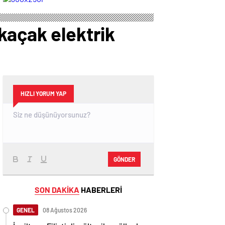
Resmi Gazete’de
Resmi Gazete’de
yayımlanarak
yayımlanarak
yürürlüğe girdi
yürürlüğe girdi
kaçak elektrik
HIZLI YORUM YAP
GÖNDER
SON DAKİKA
HABERLERİ
GENEL
08 Ağustos 2026