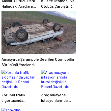
Alkollü Sürücü Park
Kilis’te Otomobil ve
Halindeki Araçlara
Otobüs Çarpıştı: 3
Çarptı
Yaralı
Amasya’da Şarampole Devrilen Otomobilin
Sürücüsü Yaralandı
Zorunlu trafik
Araç muayene
sigortasında
istasyonlarında
yapılan değişiklik
kural değişikliği