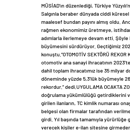
MÜSİAD’ın düzenlediği, Türkiye Yüzyılı’
Salgınla beraber dünyada ciddi küresel
maalesef bundan payını almış oldu. An
rağmen ekonomimiz üretmeye, istihdam 
adımlarla ilerlemeye devam etti. Şöyle 
büyümesini sürdürüyor. Geçtiğimiz 2023 
konuştu.”OTOMOTİV SEKTÖRÜ REKOR KIRD
otomotiv ana sanayi ihracatının 2023’te 
dahil toplam ihracatımız ise 35 milyar 
döneminde yüzde 5,3’lük büyümeyle 26,9 m
rekordur.” dedi.UYGULAMA OCAKTA ZOR
doğrulama yükümlülüğü getirdiklerini vu
girilen ilanların, TC kimlik numarası ona
belgesi olan firmalar tarafından verilm
girdi. Yıl başında tamamıyla yürürlüğe 
verecek kişiler e-ilan sitesine girmed