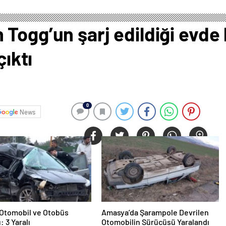
Togg’un şarj edildiği evde 
çıktı
0
News
e Otomobil ve Otobüs
Amasya’da Şarampole Devrilen