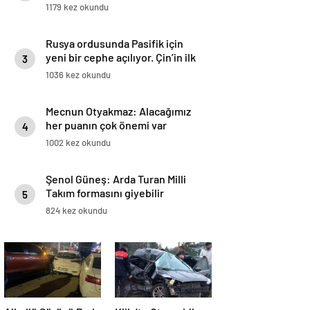
1179 kez okundu
Rusya ordusunda Pasifik için
yeni bir cephe açılıyor. Çin’in ilk
3
tepkisi!
1036 kez okundu
Mecnun Otyakmaz: Alacağımız
her puanın çok önemi var
4
1002 kez okundu
Şenol Güneş: Arda Turan Milli
Takım formasını giyebilir
5
824 kez okundu