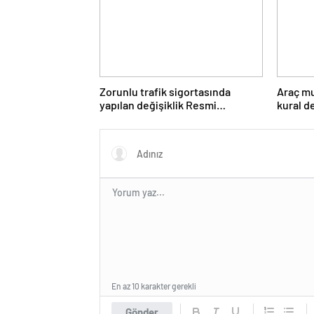
Zorunlu trafik sigortasında
Araç mu
yapılan değişiklik Resmi
kural d
Gazete’de yayımlanarak
yayımla
yürürlüğe girdi
En az 10 karakter gerekli
Gönder