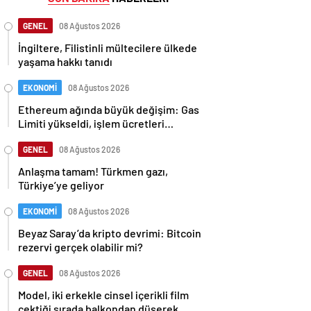
GENEL
08 Ağustos 2026
İngiltere, Filistinli mültecilere ülkede
yaşama hakkı tanıdı
EKONOMİ
08 Ağustos 2026
Ethereum ağında büyük değişim: Gas
Limiti yükseldi, işlem ücretleri
düşebilir mi?
GENEL
08 Ağustos 2026
Anlaşma tamam! Türkmen gazı,
Türkiye’ye geliyor
EKONOMİ
08 Ağustos 2026
Beyaz Saray’da kripto devrimi: Bitcoin
rezervi gerçek olabilir mi?
GENEL
08 Ağustos 2026
Model, iki erkekle cinsel içerikli film
çektiği sırada balkondan düşerek