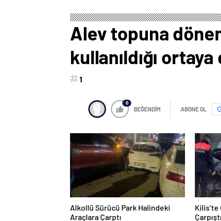
Alev topuna dönen 
kullanıldığı ortaya 
1
0
BEĞENDİM
ABONE OL
Alkollü Sürücü Park Halindeki
Kilis’t