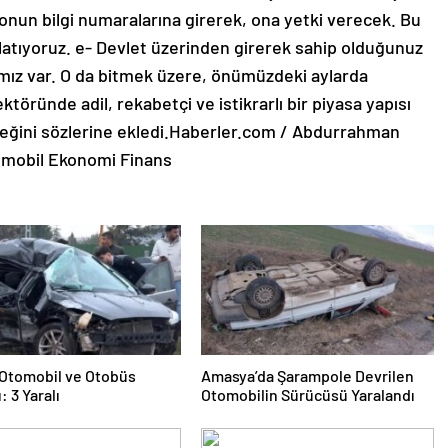
nun bilgi numaralarına girerek, ona yetki verecek. Bu
latıyoruz. e- Devlet üzerinden girerek sahip olduğunuz
şmamız var. O da bitmek üzere, önümüzdeki aylarda
öründe adil, rekabetçi ve istikrarlı bir piyasa yapısı
ceğini sözlerine ekledi.Haberler.com / Abdurrahman
tomobil Ekonomi Finans
e Otomobil ve Otobüs
Amasya’da Şarampole Devrilen
: 3 Yaralı
Otomobilin Sürücüsü Yaralandı