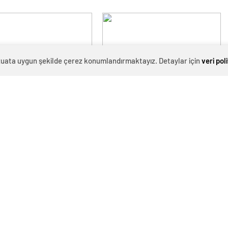
: 3 Yaralı
Otomobilin Sürücüsü Yaralandı
evzuata uygun şekilde çerez konumlandırmaktayız. Detaylar için
veri pol
ayene istasyonlarında
Otomotiv devi 4 milyar dolarlık
eğişikliği Resmi Gazete’de
yatırımla pil fabrikası kuracak
narak yürürlüğe girdi