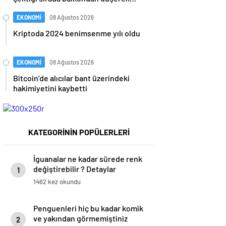
hayatını kaybetti
EKONOMİ
08 Ağustos 2026
Kriptoda 2024 benimsenme yılı oldu
EKONOMİ
08 Ağustos 2026
Bitcoin’de alıcılar bant üzerindeki
hakimiyetini kaybetti
KATEGORİNİN POPÜLERLERİ
İguanalar ne kadar sürede renk
değiştirebilir ? Detaylar
1
burada…
1462 kez okundu
Penguenleri hiç bu kadar komik
ve yakından görmemiştiniz
2