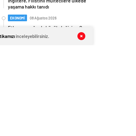
İngiltere, Filistinli mültecilere ülkede
yaşama hakkı tanıdı
EKONOMİ
08 Ağustos 2026
Ethereum ağında büyük değişim: Gas
Limiti yükseldi, işlem ücretleri
itikamızı
inceleyebilirsiniz.
düşebilir mi?
GENEL
08 Ağustos 2026
Anlaşma tamam! Türkmen gazı,
Türkiye’ye geliyor
EKONOMİ
08 Ağustos 2026
Beyaz Saray’da kripto devrimi: Bitcoin
rezervi gerçek olabilir mi?
GENEL
08 Ağustos 2026
Model, iki erkekle cinsel içerikli film
çektiği sırada balkondan düşerek
hayatını kaybetti
EKONOMİ
08 Ağustos 2026
Kriptoda 2024 benimsenme yılı oldu