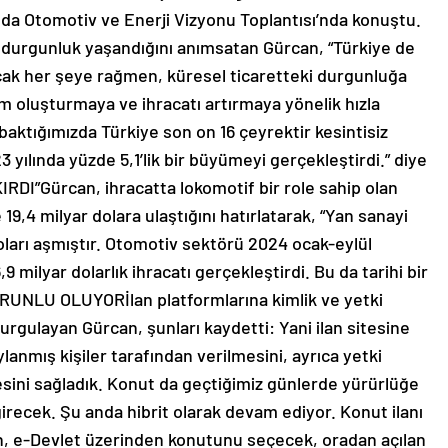
nda Otomotiv ve Enerji Vizyonu Toplantısı’nda konuştu.
 durgunluk yaşandığını anımsatan Gürcan, “Türkiye de
cak her şeye rağmen, küresel ticaretteki durgunluğa
oluşturmaya ve ihracatı artırmaya yönelik hızla
baktığımızda Türkiye son on 16 çeyrektir kesintisiz
yılında yüzde 5,1’lik bir büyümeyi gerçekleştirdi.” diye
I”Gürcan, ihracatta lokomotif bir role sahip olan
19,4 milyar dolara ulaştığını hatırlatarak, “Yan sanayi
doları aşmıştır. Otomotiv sektörü 2024 ocak-eylül
ilyar dolarlık ihracatı gerçekleştirdi. Bu da tarihi bir
UNLU OLUYORİlan platformlarına kimlik ve yetki
rgulayan Gürcan, şunları kaydetti: Yani ilan sitesine
ylanmış kişiler tarafından verilmesini, ayrıca yetki
esini sağladık. Konut da geçtiğimiz günlerde yürürlüğe
girecek. Şu anda hibrit olarak devam ediyor. Konut ilanı
en, e-Devlet üzerinden konutunu seçecek, oradan açılan