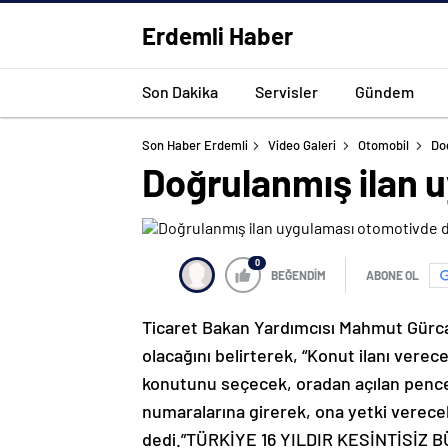
Erdemli Haber
Son Dakika
Servisler
Gündem
Son Haber Erdemli
Video Galeri
Otomobil
Do
Doğrulanmış ilan 
0
BEĞENDİM
ABONE OL
Ticaret Bakan Yardımcısı Mahmut Gürca
olacağını belirterek, “Konut ilanı verec
konutunu seçecek, oradan açılan pence
numaralarına girerek, ona yetki verecek
dedi.”TÜRKİYE 16 YILDIR KESİNTİSİZ 