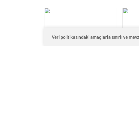
Araçlara Çarptı
Çarpıştı
Veri politikasındaki amaçlarla sınırlı ve m
Zorunlu trafik sigortasında
Araç mu
yapılan değişiklik Resmi
kural d
Gazete’de yayımlanarak
yayımla
yürürlüğe girdi