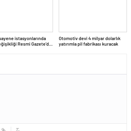
ayene istasyonlarında
Otomotiv devi 4 milyar dolarlık
eğişikliği Resmi Gazete’de
yatırımla pil fabrikası kuracak
narak yürürlüğe girdi