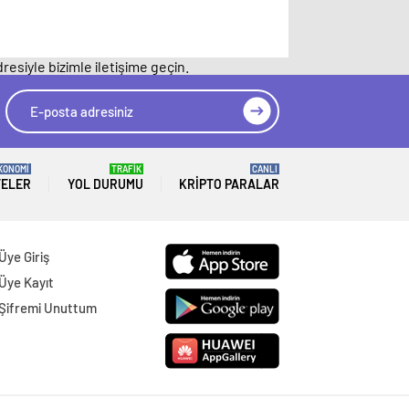
resiyle bizimle iletişime geçin.
KONOMİ
TRAFİK
CANLI
TELER
YOL DURUMU
KRIPTO PARALAR
Üye Giriş
Üye Kayıt
Şifremi Unuttum