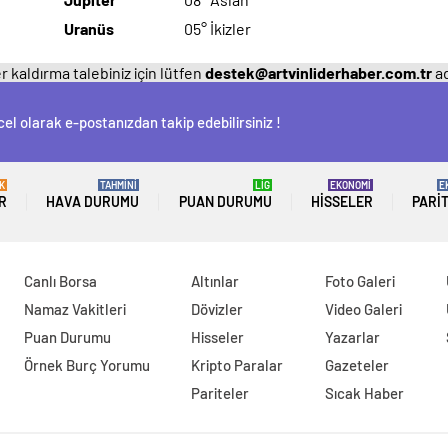
Uranüs
05° İkizler
 kaldırma talebiniz için lütfen
destek@artvinliderhaber.com.tr
ad
el olarak e-postanızdan takip edebilirsiniz !
K
TAHMİNİ
LİG
EKONOMİ
E
R
HAVA DURUMU
PUAN DURUMU
HISSELER
PARI
Canlı Borsa
Altınlar
Foto Galeri
Namaz Vakitleri
Dövizler
Video Galeri
Puan Durumu
Hisseler
Yazarlar
Örnek Burç Yorumu
Kripto Paralar
Gazeteler
Pariteler
Sıcak Haber