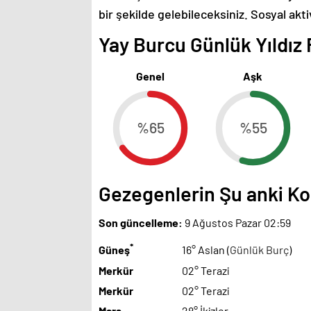
bir şekilde gelebileceksiniz. Sosyal ak
Yay Burcu Günlük Yıldız 
Genel
Aşk
%65
%55
Gezegenlerin Şu anki 
Son güncelleme:
9 Ağustos Pazar 02:59
*
Güneş
16° Aslan (
Günlük Burç
)
Merkür
02° Terazi
Merkür
02° Terazi
Mars
28° İkizler