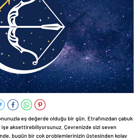
onunuzla eş değerde olduğu bir gün. Etrafınızdan çabuk
z işe aksettirebiliyorsunuz. Çevrenizde sizi seven
inde, bugün bir çok problemlerinizin üstesinden kolay