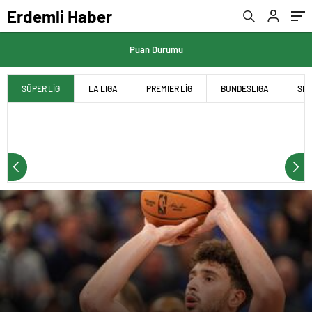
Erdemli Haber
Puan Durumu
SÜPER LİG
LA LIGA
PREMIER LİG
BUNDESLIGA
SER