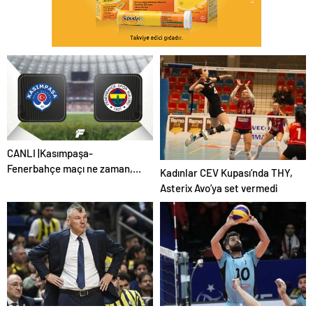
CANLI |Kasımpaşa-
Fenerbahçe maçı ne zaman,
Kadınlar CEV Kupası’nda THY,
saat kaçta, hangi kanalda?
Asterix Avo’ya set vermedi
(Muhtemel 11'ler)