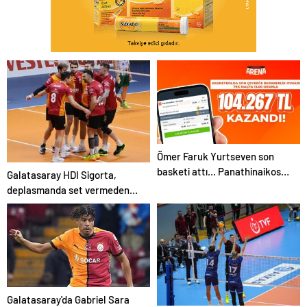
Ömer Faruk Yurtseven son
basketi attı… Panathinaikos –
Galatasaray HDI Sigorta,
Partizan maçında beraberliği
deplasmanda set vermeden
bilen Misli üyesi 104.267 TL
kazandı
kazandı!
Galatasaray'da Gabriel Sara