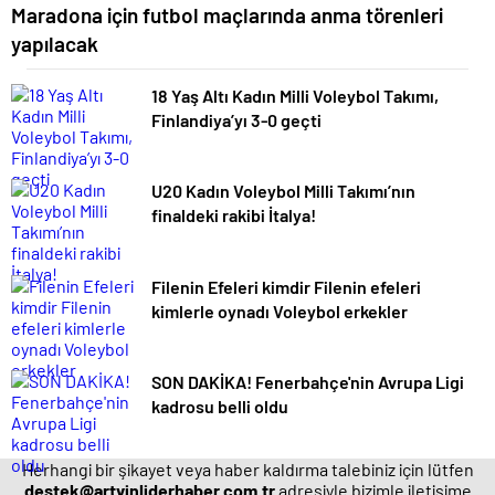
Maradona için futbol maçlarında anma törenleri
yapılacak
18 Yaş Altı Kadın Milli Voleybol Takımı,
Finlandiya’yı 3-0 geçti
U20 Kadın Voleybol Milli Takımı’nın
finaldeki rakibi İtalya!
Filenin Efeleri kimdir Filenin efeleri
kimlerle oynadı Voleybol erkekler
SON DAKİKA! Fenerbahçe'nin Avrupa Ligi
kadrosu belli oldu
Herhangi bir şikayet veya haber kaldırma talebiniz için lütfen
destek@artvinliderhaber.com.tr
adresiyle bizimle iletişime