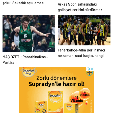
şoku! Sakatlık açıklaması…
Arkas Spor, sahasındaki
galibiyet serisini sürdürmek
istiyor
Fenerbahçe-Alba Berlin maçı
ne zaman, saat kaçta, hangi
MAÇ ÖZETİ: Panathinaikos –
kanalda?
Partizan