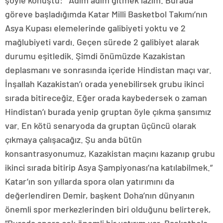
şöyle konuştu: “Adım adım gitmek lazım. Burada
göreve başladığımda Katar Milli Basketbol Takımı’nın
Asya Kupası elemelerinde galibiyeti yoktu ve 2
mağlubiyeti vardı. Geçen sürede 2 galibiyet alarak
durumu eşitledik. Şimdi önümüzde Kazakistan
deplasmanı ve sonrasında içeride Hindistan maçı var.
İnşallah Kazakistan’ı orada yenebilirsek grubu ikinci
sırada bitireceğiz. Eğer orada kaybedersek o zaman
Hindistan’ı burada yenip gruptan öyle çıkma şansımız
var. En kötü senaryoda da gruptan üçüncü olarak
çıkmaya çalışacağız. Şu anda bütün
konsantrasyonumuz, Kazakistan maçını kazanıp grubu
ikinci sırada bitirip Asya Şampiyonası’na katılabilmek.”
Katar’ın son yıllarda spora olan yatırımını da
değerlendiren Demir, başkent Doha’nın dünyanın
önemli spor merkezlerinden biri olduğunu belirterek,