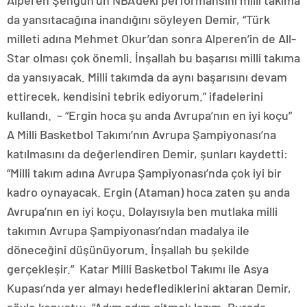
Alperen Şengün’ün NBA’deki performansını milli takıma
da yansıtacağına inandığını söyleyen Demir, “Türk
milleti adına Mehmet Okur’dan sonra Alperen’in de All-
Star olması çok önemli. İnşallah bu başarısı milli takıma
da yansıyacak. Milli takımda da aynı başarısını devam
ettirecek, kendisini tebrik ediyorum.” ifadelerini
kullandı. – “Ergin hoca şu anda Avrupa’nın en iyi koçu”
A Milli Basketbol Takımı’nın Avrupa Şampiyonası’na
katılmasını da değerlendiren Demir, şunları kaydetti:
“Milli takım adına Avrupa Şampiyonası’nda çok iyi bir
kadro oynayacak. Ergin (Ataman) hoca zaten şu anda
Avrupa’nın en iyi koçu. Dolayısıyla ben mutlaka milli
takımın Avrupa Şampiyonası’ndan madalya ile
döneceğini düşünüyorum. İnşallah bu şekilde
gerçekleşir.” Katar Milli Basketbol Takımı ile Asya
Kupası’nda yer almayı hedeflediklerini aktaran Demir,