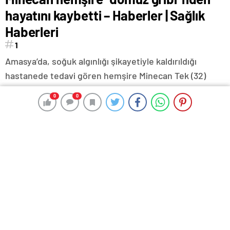
hayatını kaybetti – Haberler | Sağlık
Haberleri
1
Amasya’da, soğuk algınlığı şikayetiyle kaldırıldığı
hastanede tedavi gören hemşire Minecan Tek (32)
hayatını kaybetti. 4 yıllık hemşire Tek’in cenazesi,
0
0
0
0
düzenlenen törenle memleketi Iğdır'a gönderildi.