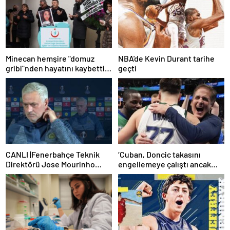
Minecan hemşire "domuz
NBA'de Kevin Durant tarihe
gribi"nden hayatını kaybetti –
geçti
Haberler | Sağlık Haberleri
CANLI |Fenerbahçe Teknik
‘Cuban, Doncic takasını
Direktörü Jose Mourinho
engellemeye çalıştı ancak
basın toplantısı düzenliyor
geç kaldı’ iddiası! NBA
Haberleri