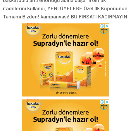
basketbolu antrenörlüğü adına başarılı olmak.”
ifadelerini kullandı. YENİ ÜYELERE Özel İlk Kuponunun
Tamamı Bizden! kampanyası! BU FIRSATI KAÇIRMAYIN