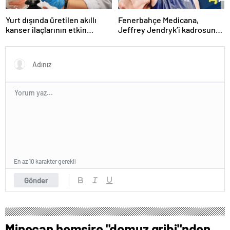
Yurt dışında üretilen akıllı
Fenerbahçe Medicana,
kanser ilaçlarının etkin
Jeffrey Jendryk’i kadrosuna
maddesi yerli imkanlarla
kattı
geliştirildi | Sağlık Haberleri
En az 10 karakter gerekli
Gönder
Minecan hemşire "domuz gribi"nden