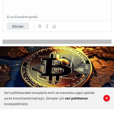
En az 10 karakter gerekli
Gönder
Veri politikasındaki amaçlarla sınırlı ve mevzuata uygun şekilde
çerez konumlandırmaktayız. Detaylar için
veri politikamızı
0
0
0
0
Bitcoin’de alıcılar bant üzerindeki
inceleyebilirsiniz.
hakimiyetini kaybetti