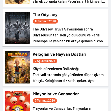
silmek zorunda kalan Peter'ın, artık kimsenin
gerçek kimliğini bilmediği New York
sokaklarında tek başına suçla savaşırken,
The Odyssey
yaşamaya başladığı fiziksel değişimle
17 Temmuz 2026
boğuşmasını anlatıyor.
The Odyssey, Truva Savaşı'ndan sonra
Odysseus'un tehlikeli yolculuğunu ve karısı
Penelope ile yeniden bir araya gelmesini konu
ediyor.
Keloğlan ve Hayvan Dostları
7 Ağustos 2026
Köyde düzenlenen Balkabağı
Festivali sırasında gökyüzünden düşen gizemli
bir ışık, Keloğlan’ın dikkatini çeker. Aynı
olağanüstü olaya, Hayvanlar Şatosu’nda
yaşayan Tombik Tekir ve Civciv de tanıklık
Minyonlar ve Canavarlar
eder.
3 Temmuz 2026
Minyonlar ve Canavarlar, Minyonların