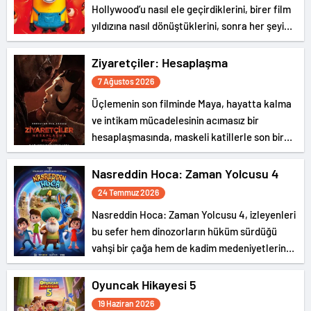
Hollywood’u nasıl ele geçirdiklerini, birer film
yıldızına nasıl dönüştüklerini, sonra her şeyi
nasıl berbat ettiklerini ve dünyaya canavarlar
salarak kaosa sürüklediklerini anlatan
Ziyaretçiler: Hesaplaşma
gürültülü ve eğlence dolu bir serüven…
7 Ağustos 2026
Üçlemenin son filminde Maya, hayatta kalma
ve intikam mücadelesinin acımasız bir
hesaplaşmasında, maskeli katillerle son bir
kez karşı karşıya geliyor.
Nasreddin Hoca: Zaman Yolcusu 4
24 Temmuz 2026
Nasreddin Hoca: Zaman Yolcusu 4, izleyenleri
bu sefer hem dinozorların hüküm sürdüğü
vahşi bir çağa hem de kadim medeniyetlerin
gizemli dünyasına götürüyor.
Oyuncak Hikayesi 5
19 Haziran 2026