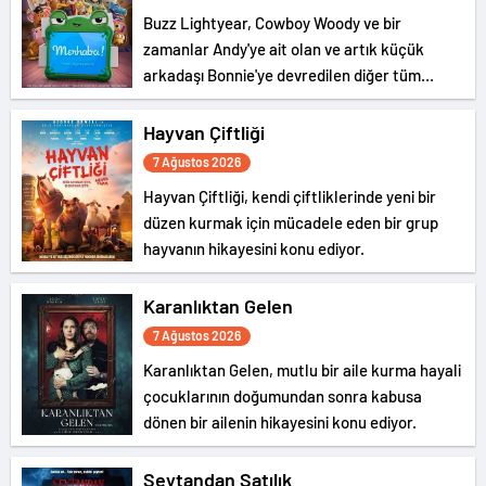
Buzz Lightyear, Cowboy Woody ve bir
zamanlar Andy'ye ait olan ve artık küçük
arkadaşı Bonnie'ye devredilen diğer tüm
oyuncaklar geri döndü ve yeni bir macera
başlıyor.
Hayvan Çiftliği
7 Ağustos 2026
Hayvan Çiftliği, kendi çiftliklerinde yeni bir
düzen kurmak için mücadele eden bir grup
hayvanın hikayesini konu ediyor.
Karanlıktan Gelen
7 Ağustos 2026
Karanlıktan Gelen, mutlu bir aile kurma hayali
çocuklarının doğumundan sonra kabusa
dönen bir ailenin hikayesini konu ediyor.
Şeytandan Satılık