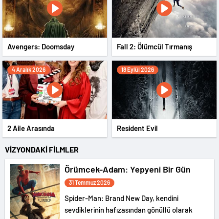
Avengers: Doomsday
Fall 2: Ölümcül Tırmanış
4 Aralık 2026
18 Eylül 2026
2 Aile Arasında
Resident Evil
VİZYONDAKİ FİLMLER
Örümcek-Adam: Yepyeni Bir Gün
31 Temmuz 2026
Spider-Man: Brand New Day, kendini
sevdiklerinin hafızasından gönüllü olarak