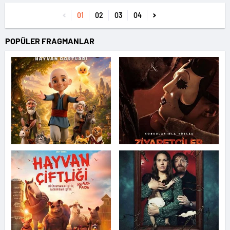
01
02
03
04
POPÜLER FRAGMANLAR