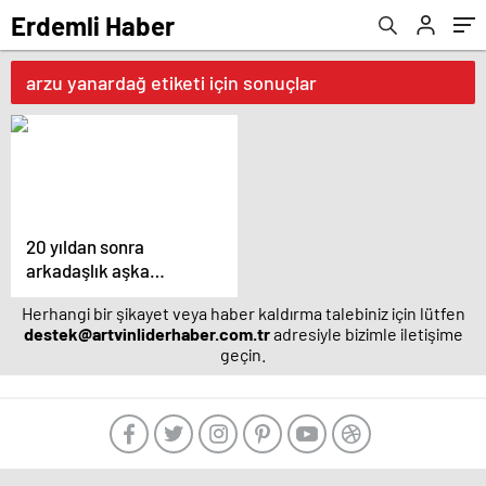
Erdemli Haber
arzu yanardağ etiketi için sonuçlar
20 yıldan sonra
arkadaşlık aşka
dönüştü! Arzu
Herhangi bir şikayet veya haber kaldırma talebiniz için lütfen
Yanardağ ile Mehmet
destek@artvinliderhaber.com.tr
adresiyle bizimle iletişime
Esen aşk yaşıyor –
geçin.
Magazin haberleri
manavgat