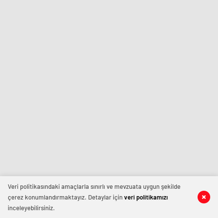
escort
-
film
izle
-
deneme
bonusu
veren
siteler
-
deneme
bonusu
veren
siteler
-
deneme
bonusu
veren
siteler
-
Veri politikasındaki amaçlarla sınırlı ve mevzuata uygun şekilde
enjoybet
çerez konumlandırmaktayız. Detaylar için
veri politikamızı
-
inceleyebilirsiniz.
enjoybet