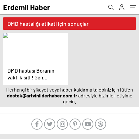
Erdemli Haber
DMD hastalığı etiketi için sonuçlar
DMD hastası Boran'ın
vakti kısıtlı! Gen
tedavisi için yardım
Herhangi bir şikayet veya haber kaldırma talebiniz için lütfen
bekliyor | Sağlık
destek@artvinliderhaber.com.tr
adresiyle bizimle iletişime
Haberleri
geçin.
manavgat