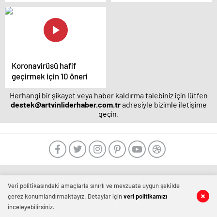
kendini göstermeye
örnekleri sizler için
başladı.
derledik.
Koronavirüsü hafif
geçirmek için 10 öneri
Herhangi bir şikayet veya haber kaldırma talebiniz için lütfen
destek@artvinliderhaber.com.tr
adresiyle bizimle iletişime
geçin.
manavgat
escort
Veri politikasındaki amaçlarla sınırlı ve mevzuata uygun şekilde
-
film
çerez konumlandırmaktayız. Detaylar için
veri politikamızı
izle
inceleyebilirsiniz.
-