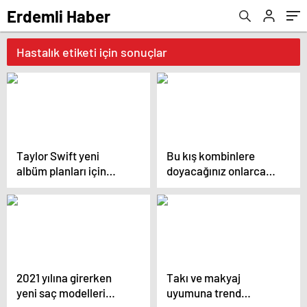
Erdemli Haber
Hastalık etiketi için sonuçlar
Taylor Swift yeni
Bu kış kombinlere
albüm planları için
doyacağınız onlarca
düğmeye bastığını
model ve onlarca
sosyal medyadan
detay.
duyurdu!
2021 yılına girerken
Takı ve makyaj
yeni saç modelleri
uyumuna trend