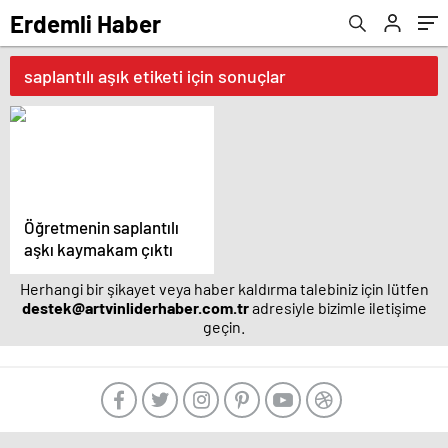
Erdemli Haber
saplantılı aşık etiketi için sonuçlar
Öğretmenin saplantılı
aşkı kaymakam çıktı
Herhangi bir şikayet veya haber kaldırma talebiniz için lütfen
destek@artvinliderhaber.com.tr
adresiyle bizimle iletişime
geçin.
manavgat