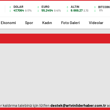
DOLAR
EURO
ALTIN
BITCOIN
47,7064
55,2454
6.669,27
0%
0.17%
0.41%
2,72
Ekonomi
Spor
Kadın
Foto Galeri
Videolar
 kaldırma talebiniz için lütfen
destek@artvinliderhaber.com.tr
ad