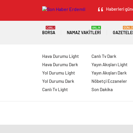
Haberleri günc
CANLI
ANLIK
GÜNLÜ
BORSA
NAMAZ VAKITLERI
GAZETELE
Hava Durumu Light
Canlı Tv Dark
Hava Durumu Dark
Yayın Akışları Light
Yol Durumu Light
Yayın Akışları Dark
Yol Durumu Dark
Nöbetçi Eczaneler
Canlı Tv Light
Son Dakika
manavgat