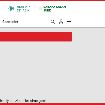
SABAHA KALAN
MERSIN
SÜRE
32°
AÇIK
Gazeteler
resiyle bizimle iletişime geçin.