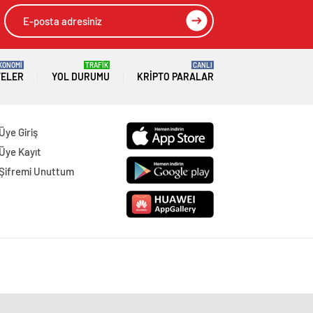
KONOMİ
TRAFİK
CANLI
TELER
YOL DURUMU
KRIPTO PARALAR
Üye Giriş
Üye Kayıt
Şifremi Unuttum