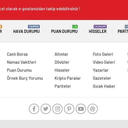
el olarak e-postanızdan takip edebilirsiniz !
K
TAHMİNİ
LİG
EKONOMİ
E
R
HAVA DURUMU
PUAN DURUMU
HISSELER
PARI
Canlı Borsa
Altınlar
Foto Galeri
Namaz Vakitleri
Dövizler
Video Galeri
Puan Durumu
Hisseler
Yazarlar
Örnek Burç Yorumu
Kripto Paralar
Gazeteler
Pariteler
Sıcak Haber