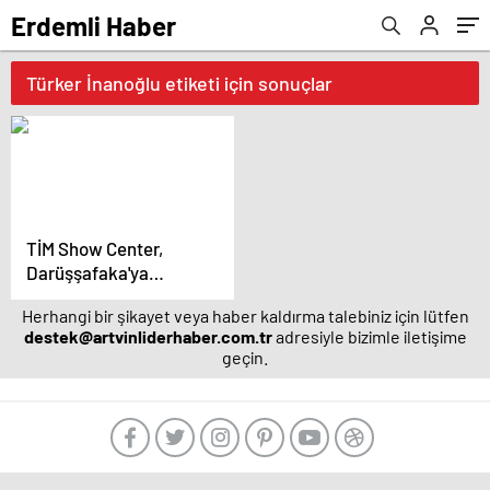
Erdemli Haber
Türker İnanoğlu etiketi için sonuçlar
TİM Show Center,
Darüşşafaka'ya
devredildi
Herhangi bir şikayet veya haber kaldırma talebiniz için lütfen
destek@artvinliderhaber.com.tr
adresiyle bizimle iletişime
geçin.
manavgat