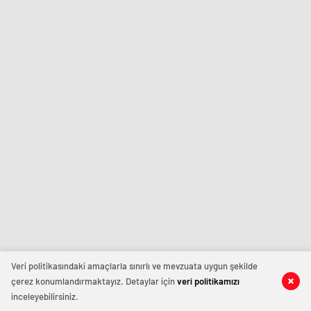
escort
-
film
izle
-
deneme
bonusu
veren
siteler
-
deneme
bonusu
veren
siteler
-
deneme
bonusu
veren
siteler
-
Veri politikasındaki amaçlarla sınırlı ve mevzuata uygun şekilde
enjoybet
çerez konumlandırmaktayız. Detaylar için
veri politikamızı
-
inceleyebilirsiniz.
enjoybet