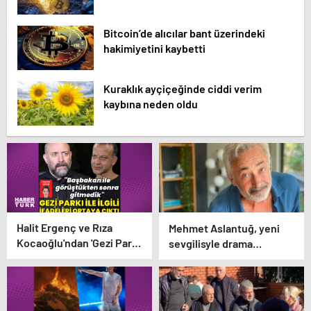
Bitcoin’de alıcılar bant üzerindeki
hakimiyetini kaybetti
Kuraklık ayçiçeğinde ciddi verim
kaybına neden oldu
Halit Ergenç ve Rıza
Mehmet Aslantuğ, yeni
Kocaoğlu'ndan 'Gezi Parkı'
sevgilisyle drama
ifadesi – Magazin
çalışmalarında tanıştı –
haberleri
Magazin haberleri