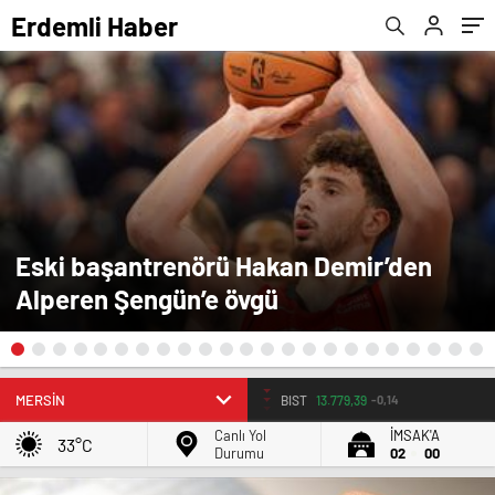
Erdemli Haber
Eski başantrenörü Hakan Demir’den
Alperen Şengün’e övgü
BIST
13.779,39
-0,14
Canlı Yol
İMSAK'A
33°C
Durumu
02
00