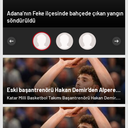
Adana’nın Feke ilçesinde bahçede çıkan yangın
söndürüldü
Eski başantrenörü Hakan Demir’den Alperen
Şengün’e övgü
Katar Milli Basketbol Takımı Başantrenörü Hakan Demir,
eski öğrencisi Alperen Şengün'e övgülerde bulundu.