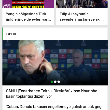
Yangın bölgesinde Türk
Edip Akbayram'ın
ünlülerinde de evleri var –
sevenleri hastaneye akın
Magazin haberleri
ediyor – Magazin
habetrleri
SPOR
CANLI |Fenerbahçe Teknik Direktörü Jose Mourinho
basın toplantısı düzenliyor
‘Cuban, Doncic takasını engellemeye çalıştı ancak geç