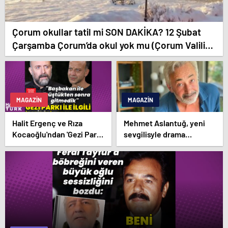
Çorum okullar tatil mi SON DAKİKA? 12 Şubat
Çarşamba Çorum’da okul yok mu (Çorum Valiliği
Açıklaması – KAR TATİLİ)?
MAGAZIN
MAGAZIN
Halit Ergenç ve Rıza
Mehmet Aslantuğ, yeni
Kocaoğlu'ndan 'Gezi Parkı'
sevgilisyle drama
ifadesi – Magazin
çalışmalarında tanıştı –
haberleri
Magazin haberleri