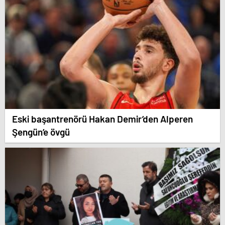
Eski başantrenörü Hakan Demir’den Alperen
Şengün’e övgü