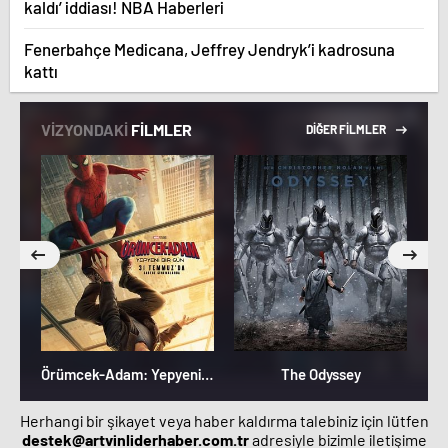
kaldı’ iddiası! NBA Haberleri
Fenerbahçe Medicana, Jeffrey Jendryk’i kadrosuna
kattı
VİZYONDAKİ
FİLMLER
DİĞER FİLMLER
Örümcek-Adam: Yepyeni Bir Gün
The Odyssey
Herhangi bir şikayet veya haber kaldırma talebiniz için lütfen
destek@artvinliderhaber.com.tr
adresiyle bizimle iletişime