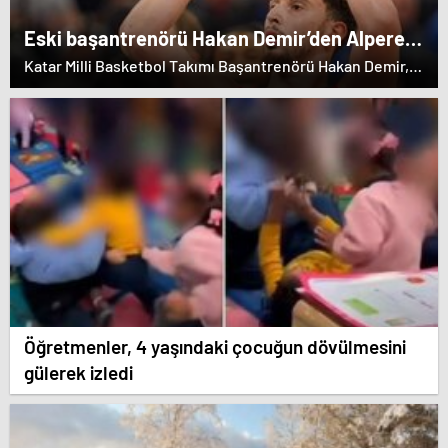
Eski başantrenörü Hakan Demir’den Alperen
Şengün’e övgü
Katar Milli Basketbol Takımı Başantrenörü Hakan Demir,
eski öğrencisi Alperen Şengün'e övgülerde bulundu.
Öğretmenler, 4 yaşındaki çocuğun dövülmesini
gülerek izledi