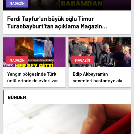
MAGAZIN
Ferdi Tayfur'un büyük oğlu Timur
Turanbayburt'tan açıklama Magazin
haberleri
MAGAZIN
MAGAZIN
Yangın bölgesinde Türk
Edip Akbayram'ın
ünlülerinde de evleri var –
sevenleri hastaneye akın
Magazin haberleri
ediyor – Magazin
habetrleri
GÜNDEM