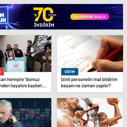
R
EĞITIM
can hemşire "domuz
İzinli personelin mal bildirim
"nden hayatını kaybetti
beyanı ne zaman yapılır?
erler | Sağlık Haberleri