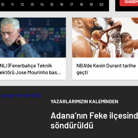
GÜNDE
NLI |Fenerbahçe Teknik
NBA'de Kevin Durant tarihe
rektörü Jose Mourinho basın
geçti
lantısı düzenliyor
YAZARLARIMIZIN KALEMİNDEN
Adana’nın Feke ilçesin
söndürüldü