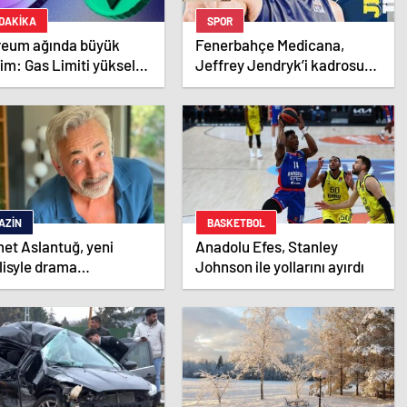
 DAKİKA
SPOR
reum ağında büyük
Fenerbahçe Medicana,
im: Gas Limiti yükseldi,
Jeffrey Jendryk’i kadrosuna
 ücretleri düşebilir mi?
kattı
AZIN
BASKETBOL
et Aslantuğ, yeni
Anadolu Efes, Stanley
lisyle drama
Johnson ile yollarını ayırdı
malarında tanıştı –
in haberleri