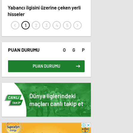
Yabancı ilgisini üzerine çeken yerli
15 hisse hedef fiyatını 
hisseler
PUAN DURUMU
O
G
P
PUAN DURUMU
Dünya liglerindeki
CANLI
maçları canlı takip et
TAKİP