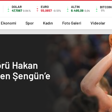
DOLAR
EURO
ALTIN
BITCOIN
47,7067
55,0657
6.495,09
0%
0.04%
-0.13%
0,04
Ekonomi
Spor
Kadın
Foto Galeri
Videolar
örü Hakan
ren Şengün’e