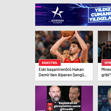
BASKETBOL
SPO
Eski başantrenörü Hakan
Mine
Demir’den Alperen Şengün’e
gribi
övgü
– Hab