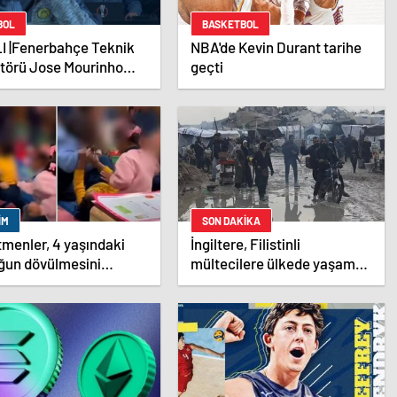
BOL
BASKETBOL
I |Fenerbahçe Teknik
NBA'de Kevin Durant tarihe
törü Jose Mourinho
geçti
 toplantısı düzenliyor
IM
SON DAKİKA
menler, 4 yaşındaki
İngiltere, Filistinli
ğun dövülmesini
mültecilere ülkede yaşama
ek izledi
hakkı tanıdı