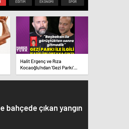
M
EĞITIM
EKONOMI
SPOR
Halit Ergenç ve Rıza
Kocaoğlu'ndan 'Gezi Parkı'
ifadesi – Magazin haberleri
de bahçede çıkan yangın