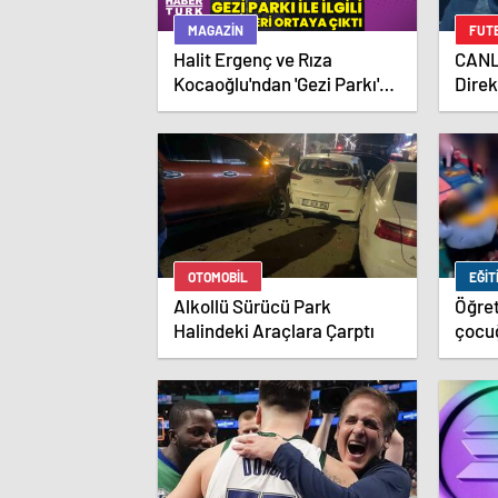
MAGAZIN
FUT
Halit Ergenç ve Rıza
CANL
Kocaoğlu'ndan 'Gezi Parkı'
Direk
ifadesi – Magazin haberleri
basın
OTOMOBIL
EĞIT
Alkollü Sürücü Park
Öğret
Halindeki Araçlara Çarptı
çocu
güler