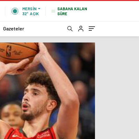
SABAHA KALAN
MERSIN
SÜRE
32°
AÇIK
Gazeteler
CANLI
Direk
toplan