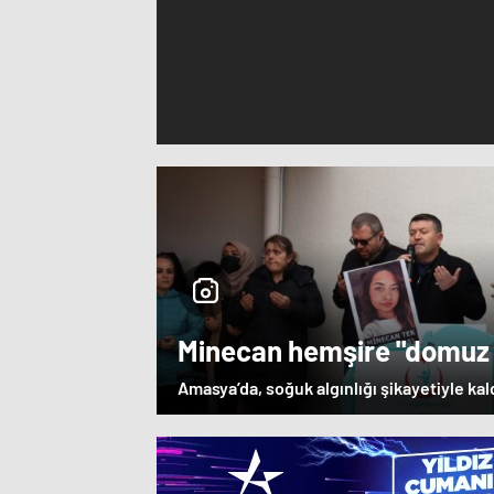
Minecan hemşire "domuz 
hayatını kaybetti – Haberl
Amasya’da, soğuk algınlığı şikayetiyle kal
Haberleri
gören hemşire Minecan Tek (32) hayatını k
Tek’in cenazesi, düzenlenen törenle memle