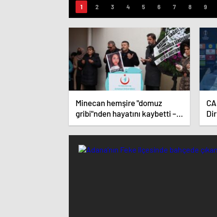
Minecan hemşire "domuz
CA
gribi"nden hayatını kaybetti –
Di
Haberler | Sağlık Haberleri
top