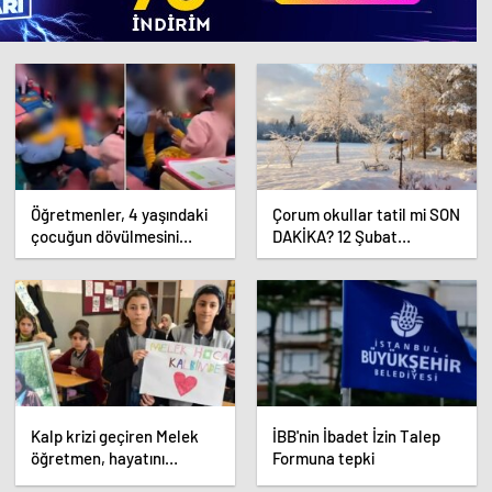
Öğretmenler, 4 yaşındaki
Çorum okullar tatil mi SON
çocuğun dövülmesini
DAKİKA? 12 Şubat
gülerek izledi
Çarşamba Çorum’da okul
yok mu (Çorum Valiliği
Açıklaması – KAR TATİLİ)?
Kalp krizi geçiren Melek
İBB'nin İbadet İzin Talep
öğretmen, hayatını
Formuna tepki
kaybetti