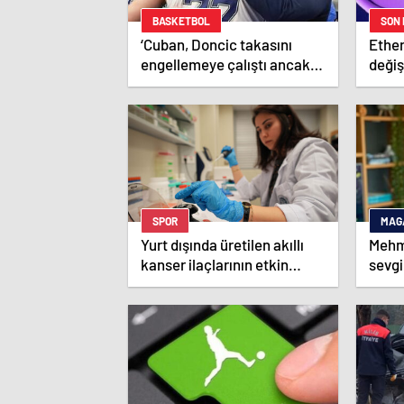
BASKETBOL
SON
‘Cuban, Doncic takasını
Ethe
engellemeye çalıştı ancak
değiş
geç kaldı’ iddiası! NBA
işlem
Haberleri
SPOR
MAG
Yurt dışında üretilen akıllı
Mehm
kanser ilaçlarının etkin
sevgi
maddesi yerli imkanlarla
çalış
geliştirildi | Sağlık Haberleri
Magaz