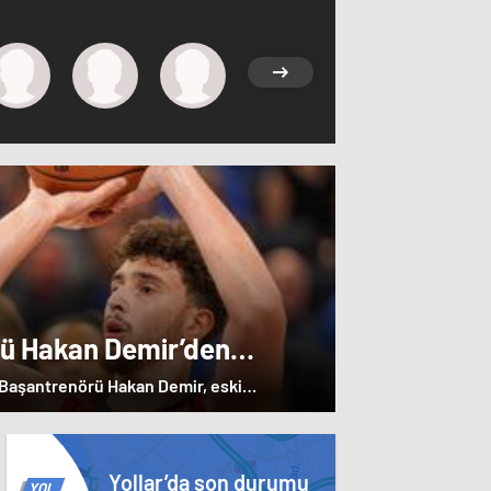
rü Hakan Demir’den
e övgü
ı Başantrenörü Hakan Demir, eski
 övgülerde bulundu.
Yollar’da son durumu
YOL