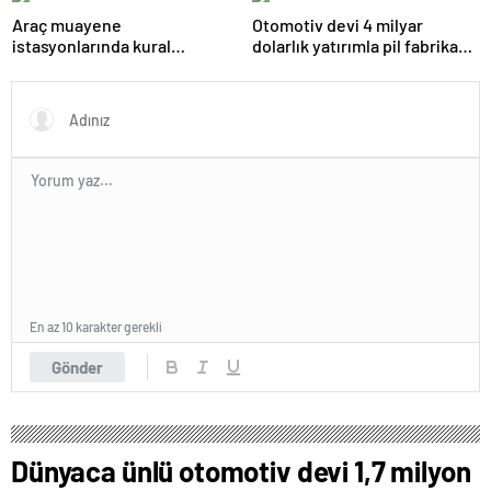
Araç muayene
Otomotiv devi 4 milyar
istasyonlarında kural
dolarlık yatırımla pil fabrikası
değişikliği Resmi Gazete’de
kuracak
yayımlanarak yürürlüğe girdi
En az 10 karakter gerekli
Gönder
Dünyaca ünlü otomotiv devi 1,7 milyon