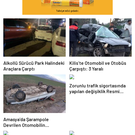
Alkollü Sürücü Park Halindeki
Kilis’te Otomobil ve Otobüs
Araçlara Çarptı
Çarpıştı: 3 Yaralı
Zorunlu trafik sigortasında
yapılan değişiklik Resmi
Gazete’de yayımlanarak
yürürlüğe girdi
Amasya’da Şarampole
Devrilen Otomobilin
Sürücüsü Yaralandı