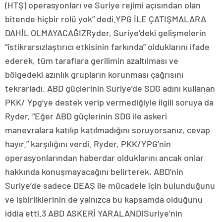
(HTŞ) operasyonları ve Suriye rejimi açısından olan
bitende hiçbir rolü yok” dedi.YPG İLE ÇATIŞMALARA
DAHİL OLMAYACAĞIZRyder, Suriye’deki gelişmelerin
“istikrarsızlaştırıcı etkisinin farkında” olduklarını ifade
ederek, tüm taraflara gerilimin azaltılması ve
bölgedeki azınlık grupların korunması çağrısını
tekrarladı. ABD güçlerinin Suriye’de SDG adını kullanan
PKK/ Ypg’ye destek verip vermediğiyle ilgili soruya da
Ryder, “Eğer ABD güçlerinin SDG ile askeri
manevralara katılıp katılmadığını soruyorsanız, cevap
hayır.” karşılığını verdi. Ryder, PKK/YPG’nin
operasyonlarından haberdar olduklarını ancak onlar
hakkında konuşmayacağını belirterek, ABD’nin
Suriye’de sadece DEAŞ ile mücadele için bulunduğunu
ve işbirliklerinin de yalnızca bu kapsamda olduğunu
iddia etti.3 ABD ASKERİ YARALANDISuriye’nin