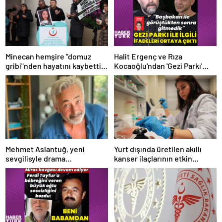
Minecan hemşire "domuz
Halit Ergenç ve Rıza
gribi"nden hayatını kaybetti –
Kocaoğlu'ndan 'Gezi Parkı'
Haberler | Sağlık Haberleri
ifadesi – Magazin haberleri
Mehmet Aslantuğ, yeni
Yurt dışında üretilen akıllı
sevgilisyle drama
kanser ilaçlarının etkin
çalışmalarında tanıştı –
maddesi yerli imkanlarla
Magazin haberleri
geliştirildi | Sağlık Haberleri