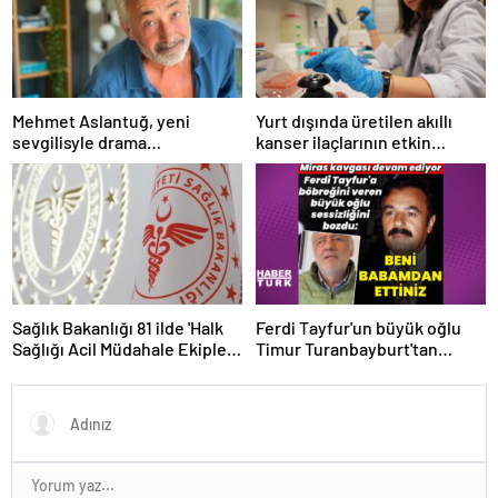
Mehmet Aslantuğ, yeni
Yurt dışında üretilen akıllı
sevgilisyle drama
kanser ilaçlarının etkin
çalışmalarında tanıştı –
maddesi yerli imkanlarla
Magazin haberleri
geliştirildi | Sağlık Haberleri
Sağlık Bakanlığı 81 ilde 'Halk
Ferdi Tayfur'un büyük oğlu
Sağlığı Acil Müdahale Ekipleri'
Timur Turanbayburt'tan
kuruyor | Sağlık Haberleri
açıklama Magazin haberleri