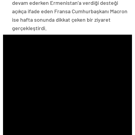
devam ederken Ermenistan’a verdiği desteği
açıkça ifade eden Fransa Cumhurbaşkanı Macron
ise hafta sonunda dikkat çeken bir ziyaret
gerçekleştirdi.