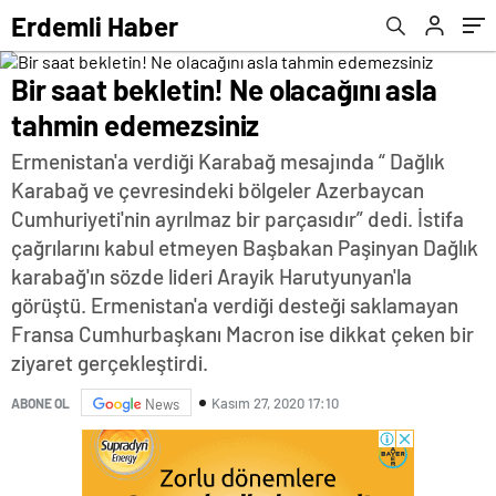
Erdemli Haber
Bir saat bekletin! Ne olacağını asla
tahmin edemezsiniz
Ermenistan'a verdiği Karabağ mesajında “ Dağlık
Karabağ ve çevresindeki bölgeler Azerbaycan
Cumhuriyeti'nin ayrılmaz bir parçasıdır” dedi. İstifa
çağrılarını kabul etmeyen Başbakan Paşinyan Dağlık
karabağ'ın sözde lideri Arayik Harutyunyan'la
görüştü. Ermenistan'a verdiği desteği saklamayan
Fransa Cumhurbaşkanı Macron ise dikkat çeken bir
ziyaret gerçekleştirdi.
Kasım 27, 2020 17:10
ABONE OL
News