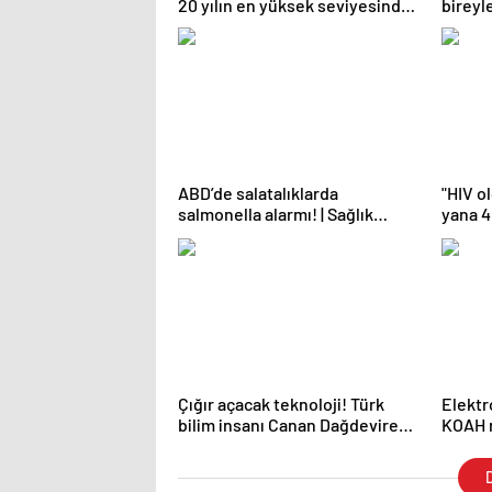
20 yılın en yüksek seviyesinde |
bireyl
Sağlık Haberleri
ulaşmas
Haberl
ABD’de salatalıklarda
"HIV o
salmonella alarmı! | Sağlık
yana 4 
Haberleri
Haberl
Çığır açacak teknoloji! Türk
Elektr
bilim insanı Canan Dağdeviren
KOAH ri
12 milyon kişiyi hayatta tutacak
Haberl
| Sağlık Haberleri
D