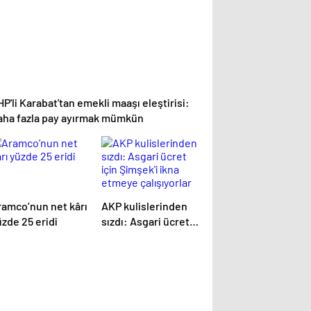
P'li Karabat'tan emekli maaşı eleştirisi:
aha fazla pay ayırmak mümkün
ramco’nun net kârı
AKP kulislerinden
zde 25 eridi
sızdı: Asgari ücret
için Şimşek'i ikna
etmeye çalışıyorlar