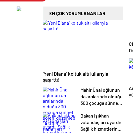
EN ÇOK YORUMLANANLAR
CH
D
‘Yeni Diana’ koltuk altı kıllarıyla
şaşırttı!
A
Mahir Ünal oğlunun
yü
da aralarında olduğu
300 çocuğa sünnet
şöleni düzenledi |
Bakan Işıkhan
Aktüel Haberleri
vatandaşları uyardı:
Sağlık hizmetlerinde