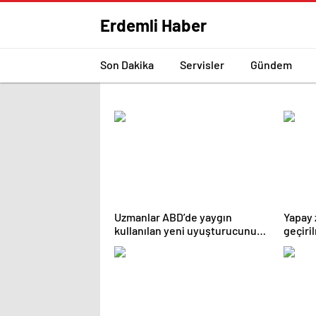
Erdemli Haber
Son Dakika
Servisler
Gündem
Uzmanlar ABD’de yaygın
Yapay 
kullanılan yeni uyuşturucunun
geçiri
Türkiye’ye girmesinden
doğru b
korkuyor | Sağlık Haberleri
Haberl