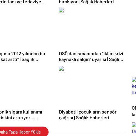
erin tanı ve tedaviye
bırakıyor | Sağlık Haberleri
ını zorlaştırıyor | Sağlık
eri
lgusu 2012 yılından bu
DSÖ danışmanından "iklim krizi
kat arttı" | Sağlık
kaynaklı salgın" uyarısı | Sağlık
eri
Haberleri
O
onik sigara kullanımı
Diyabetli çocukların sensör
ke
skini artırıyor –
çağrısı | Sağlık Haberleri
u
er | Sağlık Haberleri
aha Fazla Haber Yükle