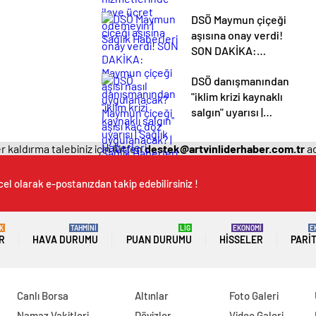
ilave ücret
DSÖ Maymun çiçeği
ödemeyin | Sağlık
aşısına onay verdi!
Haberleri
SON DAKİKA:
Maymun çiçeği aşısı
DSÖ danışmanından
nasıl uygulanacak?
"iklim krizi kaynaklı
Maymun çiçeği aşısı
salgın" uyarısı |
kaç doz
Sağlık Haberleri
uygulanacak? |
Sağlık Haberleri
 kaldırma talebiniz için lütfen
destek@artvinliderhaber.com.tr
ad
el olarak e-postanızdan takip edebilirsiniz !
K
TAHMİNİ
LİG
EKONOMİ
E
R
HAVA DURUMU
PUAN DURUMU
HISSELER
PARI
Canlı Borsa
Altınlar
Foto Galeri
Namaz Vakitleri
Dövizler
Video Galeri