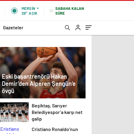
SABAHA KALAN
MERSIN
SÜRE
29°
AÇIK
Gazeteler
Eski başantrenörü Hakan
Demir’den Alperen Şengün’e
övgü
Beşiktaş, Sarıyer
Belediyespor’a karşı net
galip
Cristiano Ronaldo’nun