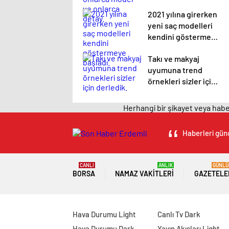
detay.
2021 yılına girerken
yeni saç modelleri
kendini göstermeye
başladı.
Takı ve makyaj
uyumuna trend
örnekleri sizler için
derledik.
Herhangi bir şikayet veya haber
Haberleri günc
CANLI
ANLIK
GÜNLÜ
BORSA
NAMAZ VAKITLERI
GAZETELE
Hava Durumu Light
Canlı Tv Dark
Hava Durumu Dark
Yayın Akışları Light