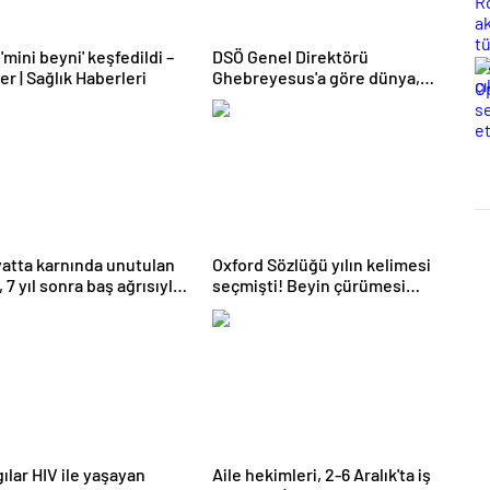
'mini beyni' keşfedildi –
DSÖ Genel Direktörü
er | Sağlık Haberleri
Ghebreyesus'a göre dünya,
yeni bir pandemiye hem hazır
hem değil | Sağlık Haberleri
atta karnında unutulan
Oxford Sözlüğü yılın kelimesi
 7 yıl sonra baş ağrısıyla
seçmişti! Beyin çürümesi
çıktı | Sağlık Haberleri
nedir, nasıl etkiler? – Haberler |
Sağlık Haberleri
ılar HIV ile yaşayan
Aile hekimleri, 2-6 Aralık'ta iş