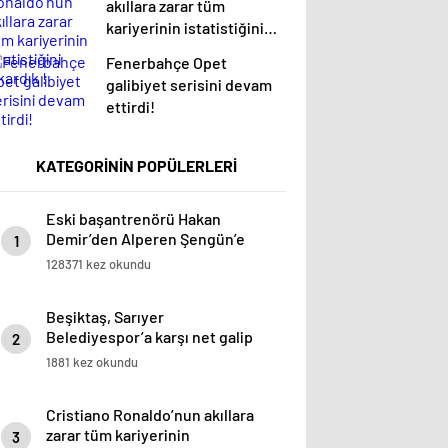
akıllara zarar tüm
kariyerinin istatistiğini
çıkardık !
Fenerbahçe Opet
galibiyet serisini devam
ettirdi!
KATEGORİNİN POPÜLERLERİ
Eski başantrenörü Hakan
Demir’den Alperen Şengün’e
1
övgü
128371 kez okundu
Beşiktaş, Sarıyer
Belediyespor’a karşı net galip
2
1881 kez okundu
Cristiano Ronaldo’nun akıllara
zarar tüm kariyerinin
3