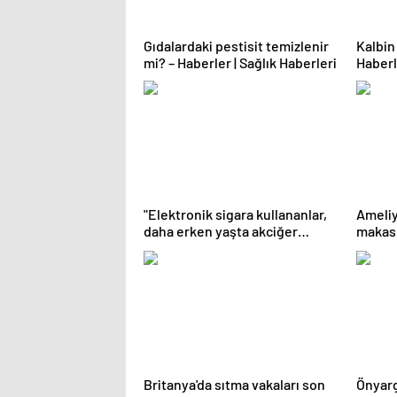
Gıdalardaki pestisit temizlenir
Kalbin 
mi? – Haberler | Sağlık Haberleri
Haberl
"Elektronik sigara kullananlar,
Ameliy
daha erken yaşta akciğer
makas,
kanseri oluyor" | Sağlık
ortaya 
Haberleri
Britanya'da sıtma vakaları son
Önyarg