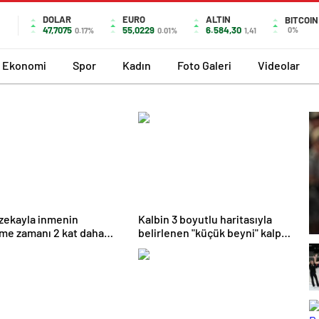
DOLAR
EURO
ALTIN
BITCOIN
47,7075
55,0229
6.584,30
0%
0.17%
0.01%
1,41
Ekonomi
Spor
Kadın
Foto Galeri
Videolar
zekayla inmenin
Kalbin 3 boyutlu haritasıyla
lme zamanı 2 kat daha
belirlenen "küçük beyni" kalp
elirlenebiliyor | Sağlık
hastalıklarına çare olabilecek –
eri
Haberler | Sağlık Haberleri