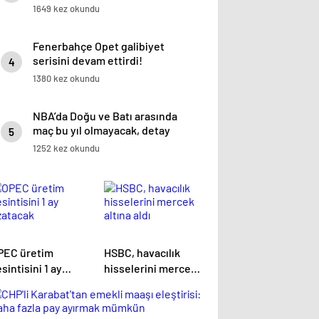
istatistiğini çıkardık !
1649 kez okundu
Fenerbahçe Opet galibiyet
serisini devam ettirdi!
4
1380 kez okundu
NBA’da Doğu ve Batı arasında
maç bu yıl olmayacak, detay
5
haberimizde.
1252 kez okundu
PEC üretim
HSBC, havacılık
sintisini 1 ay
hisselerini mercek
zatacak
altına aldı