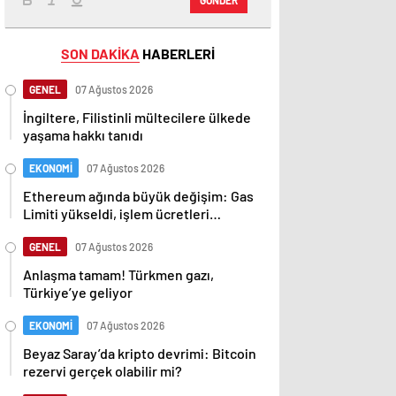
SON DAKİKA
HABERLERİ
GENEL
07 Ağustos 2026
İngiltere, Filistinli mültecilere ülkede
yaşama hakkı tanıdı
EKONOMİ
07 Ağustos 2026
Ethereum ağında büyük değişim: Gas
Limiti yükseldi, işlem ücretleri
düşebilir mi?
GENEL
07 Ağustos 2026
Anlaşma tamam! Türkmen gazı,
Türkiye’ye geliyor
EKONOMİ
07 Ağustos 2026
Beyaz Saray’da kripto devrimi: Bitcoin
rezervi gerçek olabilir mi?