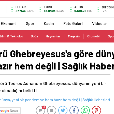
DOLAR
EURO
ALTIN
BITCOIN
47,7133
55,0403
6.619,21
0%
0.17%
0.03%
1,95
Ekonomi
Spor
Kadın
Foto Galeri
Videolar
Bilim & Teknoloji
Doğa
Hayvanlar
Magazin
Otomobil
Spo
rü Ghebreyesus'a göre dünya
r hem değil | Sağlık Haber
ktörü Tedros Adhanom Ghebreyesus, dünyanın yeni bir
lmadığını belirtti.
0
News