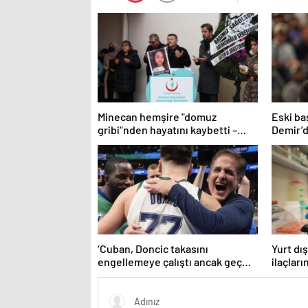
Minecan hemşire "domuz
Eski b
gribi"nden hayatını kaybetti –
Demir’
Haberler | Sağlık Haberleri
övgü
‘Cuban, Doncic takasını
Yurt dış
engellemeye çalıştı ancak geç
ilaçları
kaldı’ iddiası! NBA Haberleri
imkanlar
Haberle