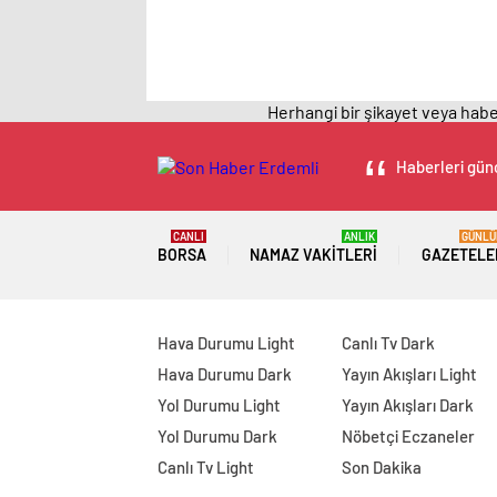
Herhangi bir şikayet veya haber
Haberleri günc
CANLI
ANLIK
GÜNLÜ
BORSA
NAMAZ VAKITLERI
GAZETELE
Hava Durumu Light
Canlı Tv Dark
Hava Durumu Dark
Yayın Akışları Light
Yol Durumu Light
Yayın Akışları Dark
Yol Durumu Dark
Nöbetçi Eczaneler
Canlı Tv Light
Son Dakika