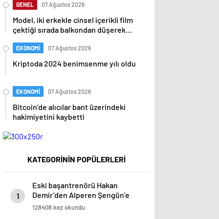
GENEL
07 Ağustos 2026
Model, iki erkekle cinsel içerikli film
çektiği sırada balkondan düşerek
hayatını kaybetti
EKONOMİ
07 Ağustos 2026
Kriptoda 2024 benimsenme yılı oldu
EKONOMİ
07 Ağustos 2026
Bitcoin’de alıcılar bant üzerindeki
hakimiyetini kaybetti
KATEGORİNİN POPÜLERLERİ
Eski başantrenörü Hakan
Demir’den Alperen Şengün’e
1
övgü
128408 kez okundu