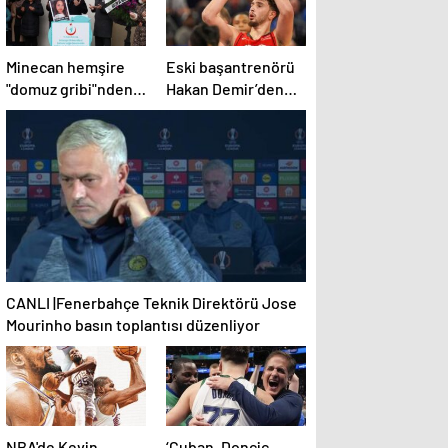
Minecan hemşire
Eski başantrenörü
"domuz gribi"nden
Hakan Demir’den
hayatını kaybetti –
Alperen Şengün’e
Haberler | Sağlık
övgü
Haberleri
CANLI |Fenerbahçe Teknik Direktörü Jose
Mourinho basın toplantısı düzenliyor
NBA'de Kevin
‘Cuban, Doncic