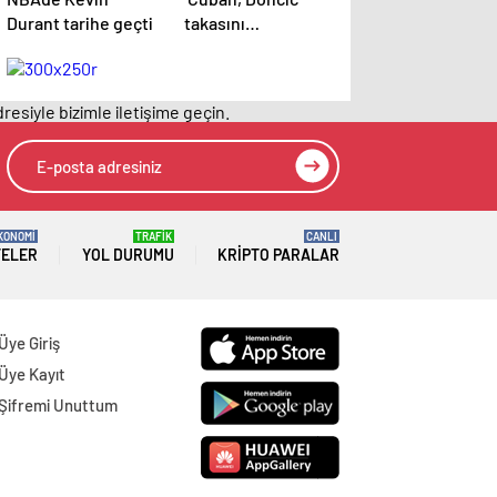
Durant tarihe geçti
takasını
engellemeye çalıştı
ancak geç kaldı’
iddiası! NBA
resiyle bizimle iletişime geçin.
Haberleri
KONOMİ
TRAFİK
CANLI
TELER
YOL DURUMU
KRIPTO PARALAR
Üye Giriş
Üye Kayıt
Şifremi Unuttum