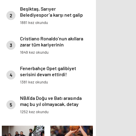
Beşiktaş, Sarıyer
Belediyespor’a karşı net galip
2
1881 kez okundu
Cristiano Ronaldo’nun akıllara
zarar tüm kariyerinin
3
istatistiğini çıkardık !
1649 kez okundu
Fenerbahçe Opet galibiyet
serisini devam ettirdi!
4
1381 kez okundu
NBA’da Doğu ve Batı arasında
maç bu yıl olmayacak, detay
5
haberimizde.
1252 kez okundu