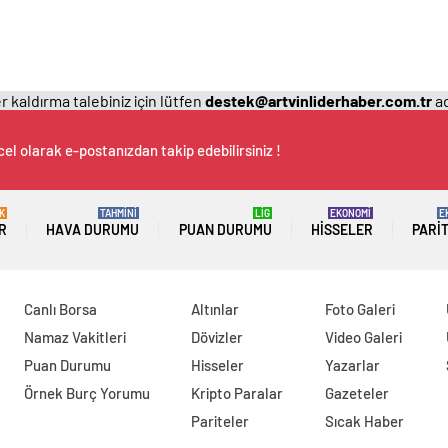
 kaldırma talebiniz için lütfen
destek@artvinliderhaber.com.tr
ad
el olarak e-postanızdan takip edebilirsiniz !
K
TAHMİNİ
LİG
EKONOMİ
E
R
HAVA DURUMU
PUAN DURUMU
HISSELER
PARI
Canlı Borsa
Altınlar
Foto Galeri
Namaz Vakitleri
Dövizler
Video Galeri
Puan Durumu
Hisseler
Yazarlar
Örnek Burç Yorumu
Kripto Paralar
Gazeteler
Pariteler
Sıcak Haber