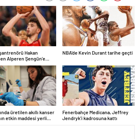
aşantrenörü Hakan
NBA'de Kevin Durant tarihe geçti
den Alperen Şengün’e
ında üretilen akıllı kanser
Fenerbahçe Medicana, Jeffrey
nın etkin maddesi yerli
Jendryk’i kadrosuna kattı
la geliştirildi | Sağlık
ri