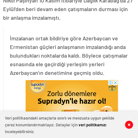
Nikol Paşinyan 10 Kasım itibariyle Dağlık Karabağ’da 27
Eylül’den beri devam eden çatışmaların durması için
bir anlaşma imzalamıştı.
İmzalanan ortak bildiriye göre Azerbaycan ve
Ermenistan güçleri anlaşmanın imzalandığı anda
bulundukları noktalarda kaldı. Böylece çatışmalar
esnasında ele geçirdiği yerleşim yerleri
Azerbaycan’ın denetimine geçmiş oldu.
Veri politikasındaki amaçlarla sınırlı ve mevzuata uygun şekilde
çerez konumlandırmaktayız. Detaylar için
veri politikamızı
0
0
0
0
0
2
inceleyebilirsiniz.