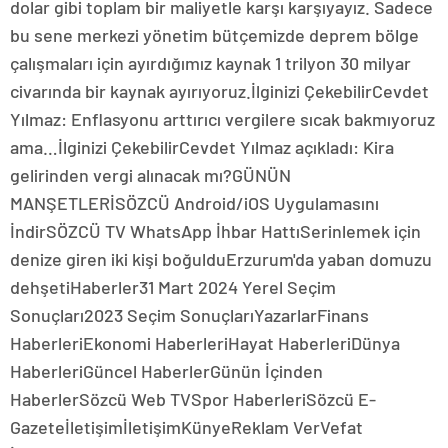
dolar gibi toplam bir maliyetle karşı karşıyayız. Sadece
bu sene merkezi yönetim bütçemizde deprem bölge
çalışmaları için ayırdığımız kaynak 1 trilyon 30 milyar
civarında bir kaynak ayırıyoruz.İlginizi ÇekebilirCevdet
Yılmaz: Enflasyonu arttırıcı vergilere sıcak bakmıyoruz
ama…İlginizi ÇekebilirCevdet Yılmaz açıkladı: Kira
gelirinden vergi alınacak mı?GÜNÜN
MANŞETLERİSÖZCÜ Android/iOS Uygulamasını
İndirSÖZCÜ TV WhatsApp İhbar HattıSerinlemek için
denize giren iki kişi boğulduErzurum'da yaban domuzu
dehşetiHaberler31 Mart 2024 Yerel Seçim
Sonuçları2023 Seçim SonuçlarıYazarlarFinans
HaberleriEkonomi HaberleriHayat HaberleriDünya
HaberleriGüncel HaberlerGünün İçinden
HaberlerSözcü Web TVSpor HaberleriSözcü E-
GazeteİletişimİletişimKünyeReklam VerVefat