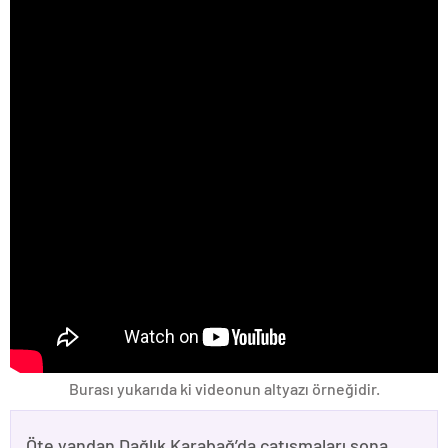
Burası yukarıda ki videonun altyazı örneğidir.
Öte yandan Dağlık Karabağ’da çatışmaları sona