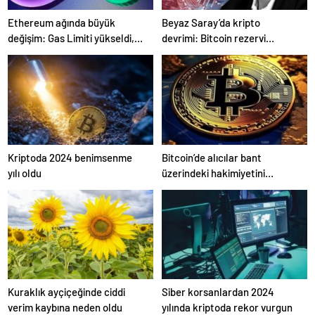
Ethereum ağında büyük
Beyaz Saray’da kripto
değişim: Gas Limiti yükseldi,
devrimi: Bitcoin rezervi
işlem ücretleri düşebilir mi?
gerçek olabilir mi?
Kriptoda 2024 benimsenme
Bitcoin’de alıcılar bant
yılı oldu
üzerindeki hakimiyetini
kaybetti
Kuraklık ayçiçeğinde ciddi
Siber korsanlardan 2024
verim kaybına neden oldu
yılında kriptoda rekor vurgun