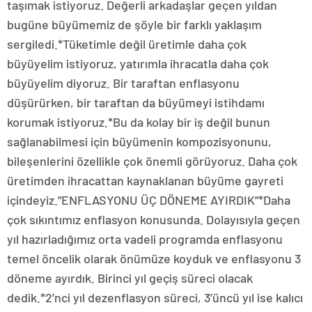
taşımak istiyoruz. Değerli arkadaşlar geçen yıldan
bugüne büyümemiz de şöyle bir farklı yaklaşım
sergiledi.*Tüketimle değil üretimle daha çok
büyüyelim istiyoruz, yatırımla ihracatla daha çok
büyüyelim diyoruz. Bir taraftan enflasyonu
düşürürken, bir taraftan da büyümeyi istihdamı
korumak istiyoruz.*Bu da kolay bir iş değil bunun
sağlanabilmesi için büyümenin kompozisyonunu,
bileşenlerini özellikle çok önemli görüyoruz. Daha çok
üretimden ihracattan kaynaklanan büyüme gayreti
içindeyiz.”ENFLASYONU ÜÇ DÖNEME AYIRDIK”*Daha
çok sıkıntımız enflasyon konusunda. Dolayısıyla geçen
yıl hazırladığımız orta vadeli programda enflasyonu
temel öncelik olarak önümüze koyduk ve enflasyonu 3
döneme ayırdık. Birinci yıl geçiş süreci olacak
dedik.*2’nci yıl dezenflasyon süreci, 3’üncü yıl ise kalıcı