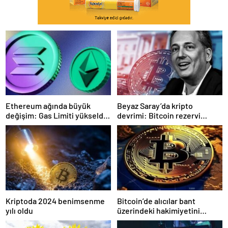
Ethereum ağında büyük
Beyaz Saray’da kripto
değişim: Gas Limiti yükseldi,
devrimi: Bitcoin rezervi
işlem ücretleri düşebilir mi?
gerçek olabilir mi?
Kriptoda 2024 benimsenme
Bitcoin’de alıcılar bant
yılı oldu
üzerindeki hakimiyetini
kaybetti