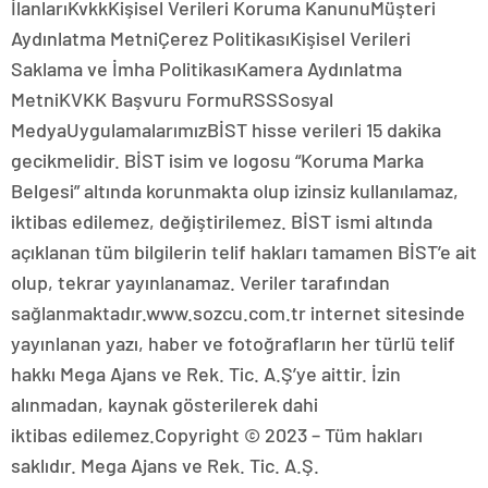
İlanlarıKvkkKişisel Verileri Koruma KanunuMüşteri
Aydınlatma MetniÇerez PolitikasıKişisel Verileri
Saklama ve İmha PolitikasıKamera Aydınlatma
MetniKVKK Başvuru FormuRSSSosyal
MedyaUygulamalarımızBİST hisse verileri 15 dakika
gecikmelidir. BİST isim ve logosu “Koruma Marka
Belgesi” altında korunmakta olup izinsiz kullanılamaz,
iktibas edilemez, değiştirilemez. BİST ismi altında
açıklanan tüm bilgilerin telif hakları tamamen BİST’e ait
olup, tekrar yayınlanamaz. Veriler tarafından
sağlanmaktadır.www.sozcu.com.tr internet sitesinde
yayınlanan yazı, haber ve fotoğrafların her türlü telif
hakkı Mega Ajans ve Rek. Tic. A.Ş’ye aittir. İzin
alınmadan, kaynak gösterilerek dahi
iktibas edilemez.Copyright © 2023 – Tüm hakları
saklıdır. Mega Ajans ve Rek. Tic. A.Ş.