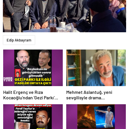
Edip Akbayram
Halit Ergenç ve Rıza
Mehmet Aslantuğ, yeni
Kocaoğlu'ndan 'Gezi Parkı'
sevgilisyle drama
ifadesi – Magazin haberleri
çalışmalarında tanıştı –
Magazin haberleri