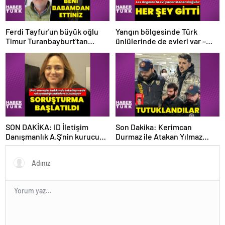
Ferdi Tayfur'un büyük oğlu
Yangın bölgesinde Türk
Timur Turanbayburt'tan
ünlülerinde de evleri var –
açıklama Magazin haberleri
Magazin haberleri
SON DAKİKA: ID İletişim
Son Dakika: Kerimcan
Danışmanlık A.Ş'nin kurucusu
Durmaz ile Atakan Yılmaz
ve ortağı olan Ayşe Barım
tutuklandı! Durmaz'ın
hakkında resen soruşturma
emniyetteki ifadesi ortaya
başlatıldı
çıktı – Magazin haberleri