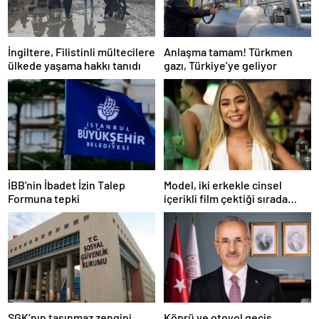
İngiltere, Filistinli mültecilere
Anlaşma tamam! Türkmen
ülkede yaşama hakkı tanıdı
gazı, Türkiye’ye geliyor
İBB'nin İbadet İzin Talep
Model, iki erkekle cinsel
Formuna tepki
içerikli film çektiği sırada
balkondan düşerek hayatını
kaybetti
SGK’nın taşınmaz zengini
Köprü ve otoyol geçiş