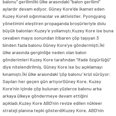
balonu" gerilimiİki ülke arasındaki "balon gerilimi"
aylardır devam ediyor. Güney Kore’de ikamet eden
Kuzey Koreli sığınmacılar ve aktivistler, Pyongyang
yönetimini eleştiren propaganda broşürleriyle dolu
büyük balonları Kuzey’e yollamıştı.Kuzey Kore ise buna
cevaben mayıs sonundan itibaren çöp taşıyan 3
binden fazla balonu Güney Kore’ye göndermişti.İki
ülke arasında gerginliğe neden olan balon
gönderimleri Kuzey Kore tarafından "ifade özgürlüğü"
diye nitelendirilmiş, Güney Kore ise bu açıklamayı
kınamıştı.İki ülke arasındaki ‘çöp balonu’ krizi sürüyor:
Sayıları her geçen gün artıyorGüney Kore, Kuzey
Kore’nin içinde çöp bulunan yüzlerce balonu arka
arkaya ülkeye göndermeye devam ettiğini
açıkladı.Kuzey Kore ABD’nin revize edilen nükleer
strateji planına tepki gösterdiKuzey Kore, ABD’nin