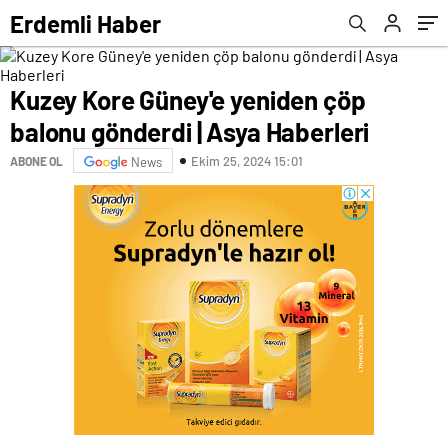
Gaziantep durağına misafir oldu | Aktüel
Erdemli Haber
Haberleri
Kuzey Kore Güney'e yeniden çöp
balonu gönderdi | Asya Haberleri
Ekim 25, 2024 15:01
ABONE OL
News