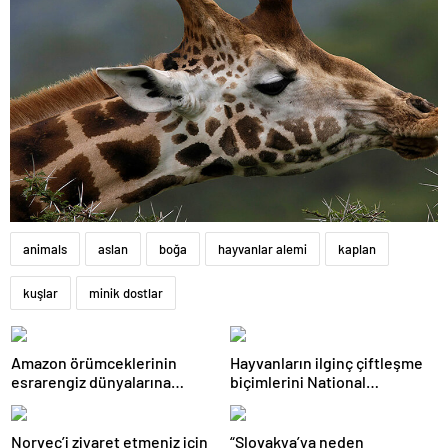
animals
aslan
boğa
hayvanlar alemi
kaplan
kuşlar
minik dostlar
Amazon örümceklerinin
Hayvanların ilginç çiftleşme
esrarengiz dünyalarına
biçimlerini National
gitmeye hazır olun.
Geographic görüntüledi.
Norveç’i ziyaret etmeniz için
“Slovakya’ya neden