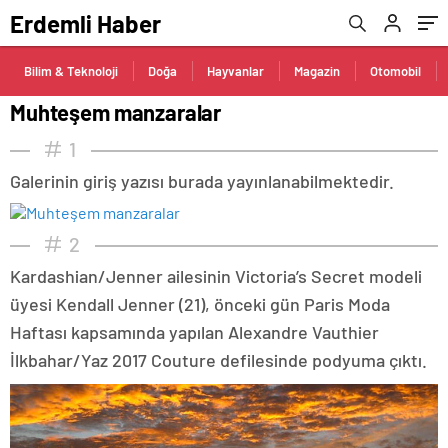
Erdemli Haber
Bilim & Teknoloji
Doğa
Hayvanlar
Magazin
Otomobil
Muhteşem manzaralar
1
Galerinin giriş yazısı burada yayınlanabilmektedir.
2
Kardashian/Jenner ailesinin Victoria’s Secret modeli
üyesi Kendall Jenner (21), önceki gün Paris Moda
Haftası kapsamında yapılan Alexandre Vauthier
İlkbahar/Yaz 2017 Couture defilesinde podyuma çıktı.