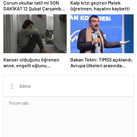
Çorum okullar tatil mi SON
Kalp krizi geçiren Melek
DAKİKA? 12 Şubat Çarşamba
öğretmen, hayatını kaybetti
Çorum’da okul yok mu (Çorum
Valiliği Açıklaması – KAR
TATİLİ)?
Kanser olduğunu öğrenen
Bakan Tekin: TIMSS açıklandı,
anne, engelli oğlunu
Avrupa ülkeleri arasında
öldürdükten sonra intihar etti
birinciyiz