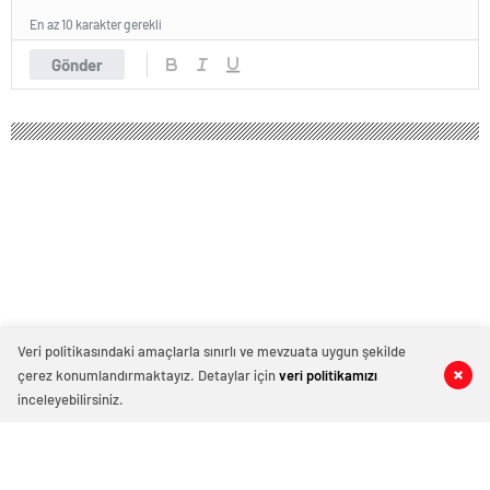
En az 10 karakter gerekli
Gönder
Veri politikasındaki amaçlarla sınırlı ve mevzuata uygun şekilde
çerez konumlandırmaktayız. Detaylar için
veri politikamızı
0
0
0
0
inceleyebilirsiniz.
CHP’li Başarır: Erdoğan üniversitede
dersime girdi, ‘Ne avukat olacaksın