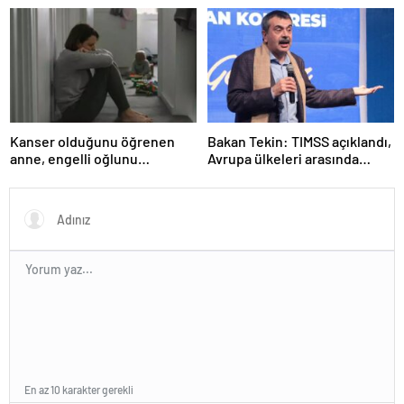
Çorum’da okul yok mu (Çorum
Valiliği Açıklaması – KAR
TATİLİ)?
Kanser olduğunu öğrenen
Bakan Tekin: TIMSS açıklandı,
anne, engelli oğlunu
Avrupa ülkeleri arasında
öldürdükten sonra intihar etti
birinciyiz
En az 10 karakter gerekli