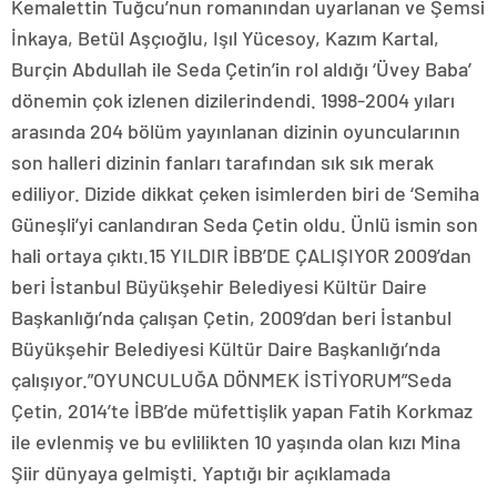
Kemalettin Tuğcu’nun romanından uyarlanan ve Şemsi
İnkaya, Betül Aşçıoğlu, Işıl Yücesoy, Kazım Kartal,
Burçin Abdullah ile Seda Çetin’in rol aldığı ‘Üvey Baba’
dönemin çok izlenen dizilerindendi. 1998-2004 yıları
arasında 204 bölüm yayınlanan dizinin oyuncularının
son halleri dizinin fanları tarafından sık sık merak
ediliyor. Dizide dikkat çeken isimlerden biri de ‘Semiha
Güneşli’yi canlandıran Seda Çetin oldu. Ünlü ismin son
hali ortaya çıktı.15 YILDIR İBB’DE ÇALIŞIYOR 2009’dan
beri İstanbul Büyükşehir Belediyesi Kültür Daire
Başkanlığı’nda çalışan Çetin, 2009’dan beri İstanbul
Büyükşehir Belediyesi Kültür Daire Başkanlığı’nda
çalışıyor.”OYUNCULUĞA DÖNMEK İSTİYORUM”Seda
Çetin, 2014’te İBB’de müfettişlik yapan Fatih Korkmaz
ile evlenmiş ve bu evlilikten 10 yaşında olan kızı Mina
Şiir dünyaya gelmişti. Yaptığı bir açıklamada