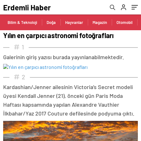
Erdemli Haber
Bilim & Teknoloji
Doğa
Hayvanlar
Magazin
Otomobil
Yılın en çarpıcı astronomi fotoğrafları
1
Galerinin giriş yazısı burada yayınlanabilmektedir.
2
Kardashian/Jenner ailesinin Victoria’s Secret modeli
üyesi Kendall Jenner (21), önceki gün Paris Moda
Haftası kapsamında yapılan Alexandre Vauthier
İlkbahar/Yaz 2017 Couture defilesinde podyuma çıktı.