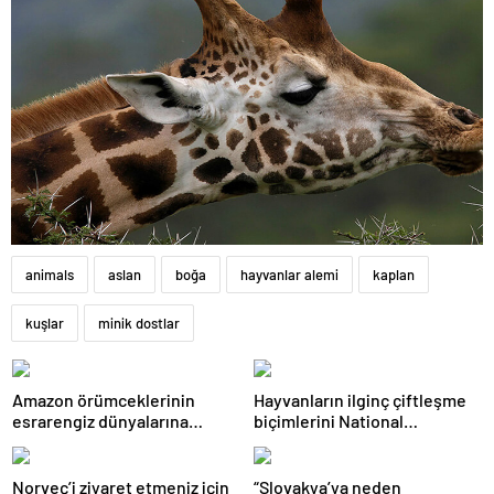
animals
aslan
boğa
hayvanlar alemi
kaplan
kuşlar
minik dostlar
Amazon örümceklerinin
Hayvanların ilginç çiftleşme
esrarengiz dünyalarına
biçimlerini National
gitmeye hazır olun.
Geographic görüntüledi.
Norveç’i ziyaret etmeniz için
“Slovakya’ya neden