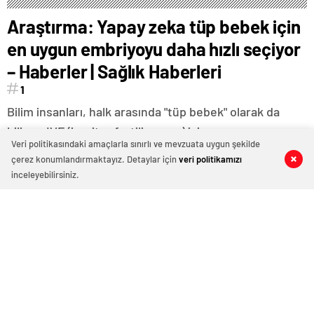
Araştırma: Yapay zeka tüp bebek için
en uygun embriyoyu daha hızlı seçiyor
– Haberler | Sağlık Haberleri
1
Bilim insanları, halk arasında "tüp bebek" olarak da
bilinen IVF (in-vitro fertilizasyon) için en uygun
Veri politikasındaki amaçlarla sınırlı ve mevzuata uygun şekilde
embriyoyu tespit etmede, yapay zekanın
çerez konumlandırmaktayız. Detaylar için
veri politikamızı
0
0
0
0
embriyologlardan on kat daha hızlı sonuç verdiğini
inceleyebilirsiniz.
ortaya koydu.