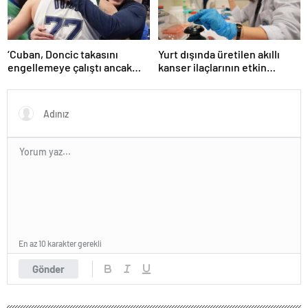
‘Cuban, Doncic takasını
Yurt dışında üretilen akıllı
engellemeye çalıştı ancak
kanser ilaçlarının etkin
geç kaldı’ iddiası! NBA
maddesi yerli imkanlarla
Haberleri
geliştirildi | Sağlık Haberleri
En az 10 karakter gerekli
Gönder