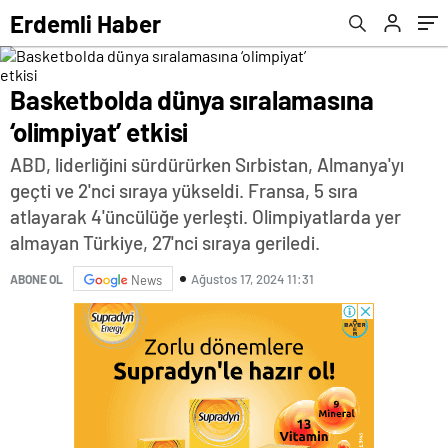
Haberler | Sağlık Haberleri
Erdemli Haber
Basketbolda dünya sıralamasına
‘olimpiyat’ etkisi
ABD, liderliğini sürdürürken Sırbistan, Almanya'yı
geçti ve 2'nci sıraya yükseldi. Fransa, 5 sıra
atlayarak 4'üncülüğe yerleşti. Olimpiyatlarda yer
almayan Türkiye, 27'nci sıraya geriledi.
Ağustos 17, 2024 11:31
ABONE OL
News