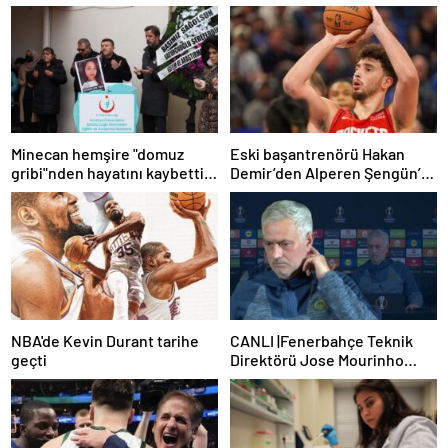
Minecan hemşire "domuz
Eski başantrenörü Hakan
gribi"nden hayatını kaybetti –
Demir’den Alperen Şengün’e
Haberler | Sağlık Haberleri
övgü
NBA'de Kevin Durant tarihe
CANLI |Fenerbahçe Teknik
geçti
Direktörü Jose Mourinho
basın toplantısı düzenliyor