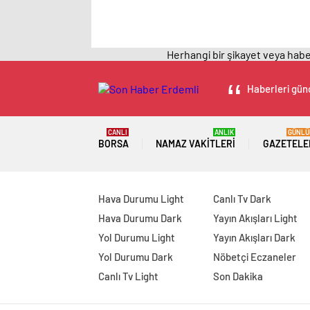
Herhangi bir şikayet veya haber
Haberleri günc
CANLI
ANLIK
GÜNLÜ
BORSA
NAMAZ VAKITLERI
GAZETELE
Hava Durumu Light
Canlı Tv Dark
Hava Durumu Dark
Yayın Akışları Light
Yol Durumu Light
Yayın Akışları Dark
Yol Durumu Dark
Nöbetçi Eczaneler
Canlı Tv Light
Son Dakika