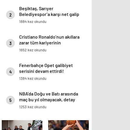
Beşiktaş, Sarıyer
Belediyespor’a karşı net galip
2
1884 kez okundu
Cristiano Ronaldo’nun akıllara
zarar tüm kariyerinin
3
istatistiğini çıkardık !
1652 kez okundu
Fenerbahçe Opet galibiyet
serisini devam ettirdi!
4
1384 kez okundu
NBA’da Doğu ve Batı arasında
maç bu yıl olmayacak, detay
5
haberimizde.
1253 kez okundu