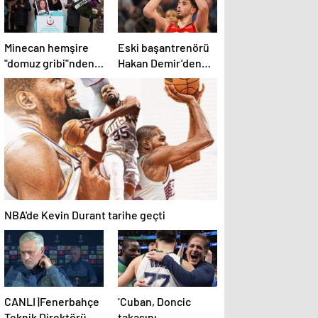
Minecan hemşire
Eski başantrenörü
"domuz gribi"nden
Hakan Demir’den
hayatını kaybetti –
Alperen Şengün’e
Haberler | Sağlık
övgü
Haberleri
NBA'de Kevin Durant tarihe geçti
CANLI |Fenerbahçe
‘Cuban, Doncic
Teknik Direktörü
takasını