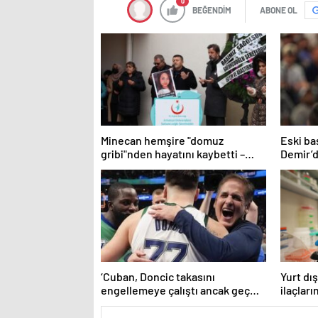
0
BEĞENDİM
ABONE OL
Minecan hemşire "domuz
Eski b
gribi"nden hayatını kaybetti –
Demir’
Haberler | Sağlık Haberleri
övgü
‘Cuban, Doncic takasını
Yurt dış
engellemeye çalıştı ancak geç
ilaçları
kaldı’ iddiası! NBA Haberleri
imkanlar
Haberle