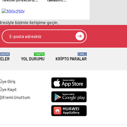
Jose Mourinho
engellemeye çalıştı
basın toplantısı
ancak geç kaldı’
düzenliyor
iddiası! NBA
resiyle bizimle iletişime geçin.
Haberleri
KONOMİ
TRAFİK
CANLI
TELER
YOL DURUMU
KRIPTO PARALAR
Üye Giriş
Üye Kayıt
Şifremi Unuttum