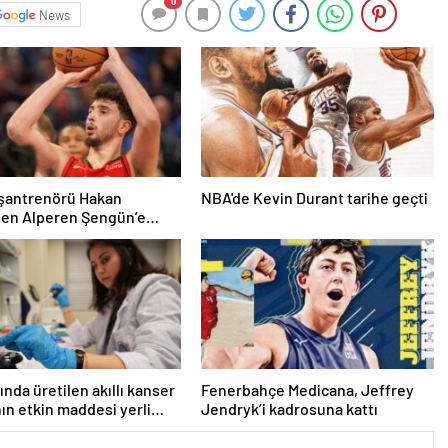
0
News
aşantrenörü Hakan
NBA'de Kevin Durant tarihe geçti
den Alperen Şengün’e
ında üretilen akıllı kanser
Fenerbahçe Medicana, Jeffrey
nın etkin maddesi yerli
Jendryk’i kadrosuna kattı
la geliştirildi | Sağlık
ri