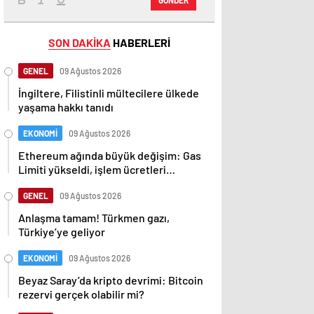
SON DAKİKA
HABERLERİ
GENEL
09 Ağustos 2026
İngiltere, Filistinli mültecilere ülkede
yaşama hakkı tanıdı
EKONOMİ
09 Ağustos 2026
Ethereum ağında büyük değişim: Gas
Limiti yükseldi, işlem ücretleri
düşebilir mi?
GENEL
09 Ağustos 2026
Anlaşma tamam! Türkmen gazı,
Türkiye’ye geliyor
EKONOMİ
09 Ağustos 2026
Beyaz Saray’da kripto devrimi: Bitcoin
rezervi gerçek olabilir mi?