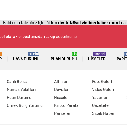
 kaldırma talebiniz için lütfen
destek@artvinliderhaber.com.tr
ad
el olarak e-postanızdan takip edebilirsiniz !
K
TAHMİNİ
LİG
EKONOMİ
E
R
HAVA DURUMU
PUAN DURUMU
HISSELER
PARI
Canlı Borsa
Altınlar
Foto Galeri
Namaz Vakitleri
Dövizler
Video Galeri
Puan Durumu
Hisseler
Yazarlar
Örnek Burç Yorumu
Kripto Paralar
Gazeteler
Pariteler
Sıcak Haber