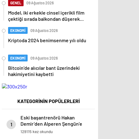
GENEL
09 Ağustos 2026
Model, iki erkekle cinsel içerikli film
çektiği sırada balkondan düşerek
hayatını kaybetti
EKONOMİ
09 Ağustos 2026
Kriptoda 2024 benimsenme yılı oldu
EKONOMİ
09 Ağustos 2026
Bitcoin’de alıcılar bant üzerindeki
hakimiyetini kaybetti
KATEGORİNİN POPÜLERLERİ
Eski başantrenörü Hakan
Demir’den Alperen Şengün’e
1
övgü
129115 kez okundu