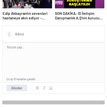
Edip Akbayram'ın sevenleri
SON DAKİKA: ID İletişim
hastaneye akın ediyor –
Danışmanlık A.Ş'nin kurucusu
Magazin habetrleri
ve ortağı olan Ayşe Barım
hakkında resen soruşturma
başlatıldı
En az 10 karakter gerekli
Gönder