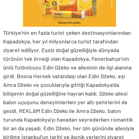
Türkiye’nin en fazla turist çeken destinasyonlarından
Kapadokya, her yıl milyonlarca turist tarafından
ziyaret ediliyor. Eşsiz doğal güzelliğiyle dünyada
türünün tek örneği olan Kapadokya, Fenerbahçe’nin
ünlü futbolcusu Edin Džeko ve ailesinin de ilgi alanına
girdi. Bosna Hersek vatandaşı olan Edin Džeko, eşi
Amra Džeko ve çocuklarıyla gittiği Kapadokya’da
bölgenin doğal güzelliğine hayran kaldı. Džeko ailesi
balon uçuşunu deneyimlerken yer altı şehirlerini de
gezdi. REKLAM Edin Džeko ile Amra Džeko, balon
turunda Kapadokya’yı havadan seyrederken romantik
bir an da yaşadı. Edin Džeko, her izin gününde ailesiyle
birlikte İstanbul’un tarihi ve ikonik yerlerini ziyaret