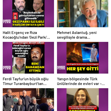
Halit Ergenç ve Rıza
Mehmet Aslantuğ, yeni
Kocaoğlu'ndan 'Gezi Parkı'
sevgilisyle drama
ifadesi – Magazin haberleri
çalışmalarında tanıştı –
Magazin haberleri
Ferdi Tayfur'un büyük oğlu
Yangın bölgesinde Türk
Timur Turanbayburt'tan
ünlülerinde de evleri var –
açıklama Magazin haberleri
Magazin haberleri