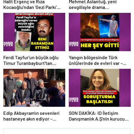
Halit Ergenç ve Rıza
Mehmet Aslantuğ, yeni
Kocaoğlu'ndan 'Gezi Parkı'
sevgilisyle drama
ifadesi – Magazin haberleri
çalışmalarında tanıştı –
Magazin haberleri
Ferdi Tayfur'un büyük oğlu
Yangın bölgesinde Türk
Timur Turanbayburt'tan
ünlülerinde de evleri var –
açıklama Magazin haberleri
Magazin haberleri
Edip Akbayram'ın sevenleri
SON DAKİKA: ID İletişim
hastaneye akın ediyor –
Danışmanlık A.Ş'nin kurucusu
Magazin habetrleri
ve ortağı olan Ayşe Barım
hakkında resen soruşturma