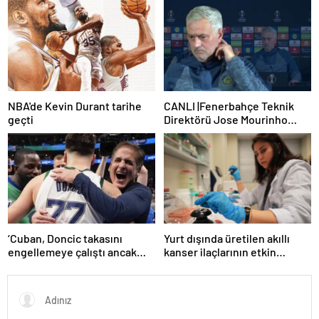
NBA'de Kevin Durant tarihe
CANLI |Fenerbahçe Teknik
geçti
Direktörü Jose Mourinho
basın toplantısı düzenliyor
‘Cuban, Doncic takasını
Yurt dışında üretilen akıllı
engellemeye çalıştı ancak
kanser ilaçlarının etkin
geç kaldı’ iddiası! NBA
maddesi yerli imkanlarla
Haberleri
geliştirildi | Sağlık Haberleri