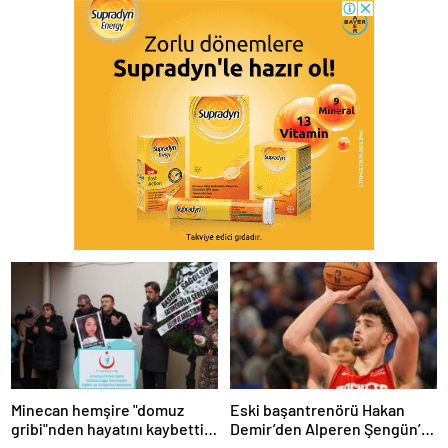
Minecan hemşire "domuz
Eski başantrenörü Hakan
gribi"nden hayatını kaybetti –
Demir’den Alperen Şengün’e
Haberler | Sağlık Haberleri
övgü