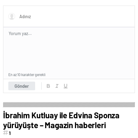
Magazin habetrleri
ve ortağı olan Ayşe Barım
hakkında resen soruşturma
başlatıldı
En az 10 karakter gerekli
Gönder
İbrahim Kutluay ile Edvina Sponza
yürüyüşte – Magazin haberleri
1