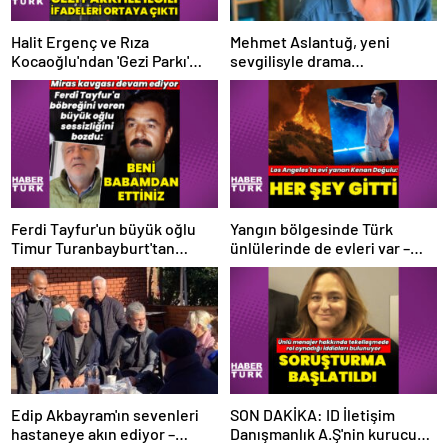
Halit Ergenç ve Rıza
Mehmet Aslantuğ, yeni
Kocaoğlu'ndan 'Gezi Parkı'
sevgilisyle drama
ifadesi – Magazin haberleri
çalışmalarında tanıştı –
Magazin haberleri
Ferdi Tayfur'un büyük oğlu
Yangın bölgesinde Türk
Timur Turanbayburt'tan
ünlülerinde de evleri var –
açıklama Magazin haberleri
Magazin haberleri
Edip Akbayram'ın sevenleri
SON DAKİKA: ID İletişim
hastaneye akın ediyor –
Danışmanlık A.Ş'nin kurucusu