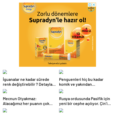
İguanalar ne kadar sürede
Penguenleri hiç bu kadar
renk değiştirebilir ? Detaylar
komik ve yakından
burada…
görmemiştiniz
Mecnun Otyakmaz:
Rusya ordusunda Pasifik için
Alacağımız her puanın çok
yeni bir cephe açılıyor. Çin’in
önemi var
ilk tepkisi!