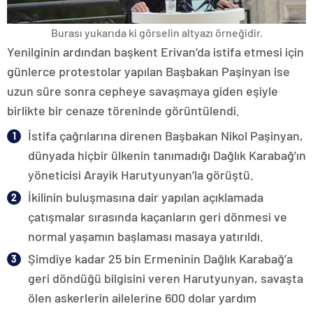
Burası yukarıda ki görselin altyazı örneğidir.
Yenilginin ardından başkent Erivan’da istifa etmesi için
günlerce protestolar yapılan Başbakan Paşinyan ise
uzun süre sonra cepheye savaşmaya giden eşiyle
birlikte bir cenaze töreninde görüntülendi.
İstifa çağrılarına direnen Başbakan Nikol Paşinyan,
dünyada hiçbir ülkenin tanımadığı Dağlık Karabağ’ın
yöneticisi Arayik Harutyunyan’la görüştü.
İkilinin buluşmasına dair yapılan açıklamada
çatışmalar sırasında kaçanların geri dönmesi ve
normal yaşamın başlaması masaya yatırıldı.
Şimdiye kadar 25 bin Ermeninin Dağlık Karabağ’a
geri döndüğü bilgisini veren Harutyunyan, savaşta
ölen askerlerin ailelerine 600 dolar yardım