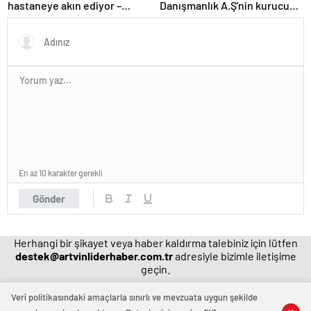
hastaneye akın ediyor –
Danışmanlık A.Ş'nin kurucusu
Magazin habetrleri
ve ortağı olan Ayşe Barım
hakkında resen soruşturma
başlatıldı
En az 10 karakter gerekli
Gönder
Herhangi bir şikayet veya haber kaldırma talebiniz için lütfen
destek@artvinliderhaber.com.tr
adresiyle bizimle iletişime
geçin.
Veri politikasındaki amaçlarla sınırlı ve mevzuata uygun şekilde