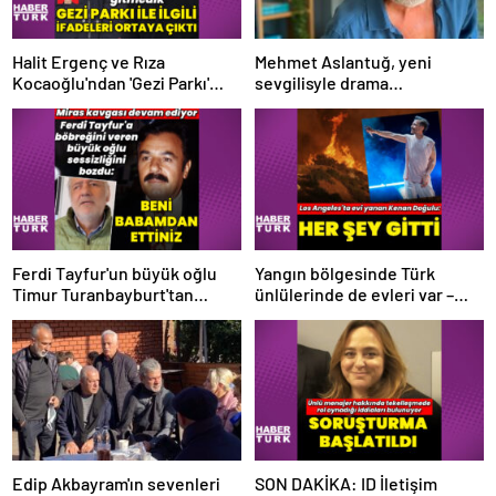
Halit Ergenç ve Rıza
Mehmet Aslantuğ, yeni
Kocaoğlu'ndan 'Gezi Parkı'
sevgilisyle drama
ifadesi – Magazin haberleri
çalışmalarında tanıştı –
Magazin haberleri
Ferdi Tayfur'un büyük oğlu
Yangın bölgesinde Türk
Timur Turanbayburt'tan
ünlülerinde de evleri var –
açıklama Magazin haberleri
Magazin haberleri
Edip Akbayram'ın sevenleri
SON DAKİKA: ID İletişim